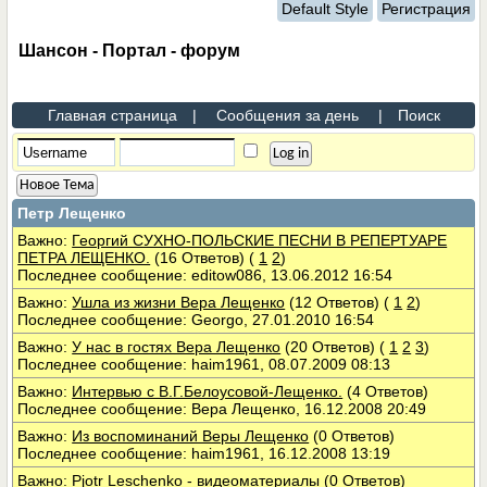
Default Style
Регистрация
Шансон - Портал - форум
Главная страница
|
Сообщения за день
|
Поиск
Новое Тема
Петр Лещенко
Важно:
Георгий СУХНО-ПОЛЬСКИЕ ПЕСНИ В РЕПЕРТУАРЕ
ПЕТРА ЛЕЩЕНКО.
(16 Ответов)
(
1
2
)
Последнее сообщение: editow086, 13.06.2012 16:54
Важно:
Ушла из жизни Вера Лещенко
(12 Ответов)
(
1
2
)
Последнее сообщение: Georgo, 27.01.2010 16:54
Важно:
У нас в гостях Вера Лещенко
(20 Ответов)
(
1
2
3
)
Последнее сообщение: haim1961, 08.07.2009 08:13
Важно:
Интервью с В.Г.Белоусовой-Лещенко.
(4 Ответов)
Последнее сообщение: Вера Лещенко, 16.12.2008 20:49
Важно:
Из воспоминаний Веры Лещенко
(0 Ответов)
Последнее сообщение: haim1961, 16.12.2008 13:19
Важно:
Pjotr Leschenko - видеоматериалы
(0 Ответов)