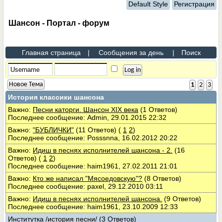
Default Style
Регистрация
Шансон - Портал - форум
Главная страница
|
Сообщения за день
|
Поиск
Новое Тема
1
2
3
История классики шансона
Важно:
Песни каторги. Шансон XIX века
(1 Ответов)
Последнее сообщение: Admin, 29.01.2015 22:32
Важно:
"БУБЛИЧКИ"
(11 Ответов)
(
1
2
)
Последнее сообщение: Posssnna, 16.02.2012 20:22
Важно:
Идиш в песнях исполнителей шансона - 2.
(16
Ответов)
(
1
2
)
Последнее сообщение: haim1961, 27.02.2011 21:01
Важно:
Кто же написал "Мясоедовскую"?
(8 Ответов)
Последнее сообщение: paxel, 29.12.2010 03:11
Важно:
Идиш в песнях исполнителей шансона.
(9 Ответов)
Последнее сообщение: haim1961, 23.10.2009 12:33
Институтка /история песни/
(3 Ответов)