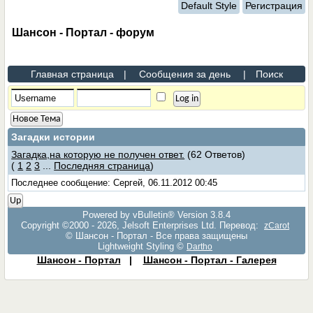
Default Style
Регистрация
Шансон - Портал - форум
Главная страница
|
Сообщения за день
|
Поиск
Новое Тема
Загадки истории
Загадка,на которую не получен ответ.
(62 Ответов)
(
1
2
3
...
Последняя страница
)
Последнее сообщение: Сергей, 06.11.2012 00:45
Up
Powered by vBulletin® Version 3.8.4
Copyright ©2000 - 2026, Jelsoft Enterprises Ltd. Перевод:
zCarot
© Шансон - Портал - Все права защищены
Lightweight Styling ©
Dartho
Шансон - Портал
|
Шансон - Портал - Галерея