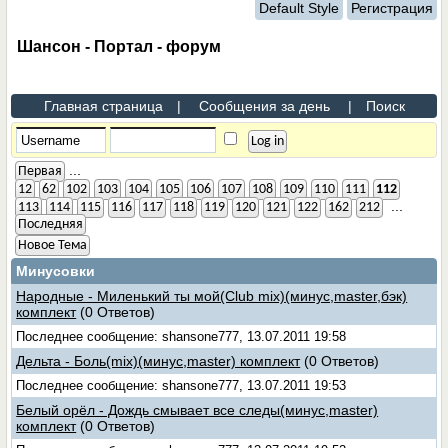
Default Style
Регистрация
Шансон - Портал - форум
Главная страница
|
Сообщения за день
|
Поиск
...
Первая
12
62
102
103
104
105
106
107
108
109
110
111
112
...
113
114
115
116
117
118
119
120
121
122
162
212
Последняя
Новое Тема
Минусовки
Народные - Миленький ты мой(Club mix)(минус,master,бэк)
комплект
(0 Ответов)
Последнее сообщение: shansone777, 13.07.2011 19:58
Дельта - Боль(mix)(минус,master) комплект
(0 Ответов)
Последнее сообщение: shansone777, 13.07.2011 19:53
Белый орёл - Дождь смывает все следы(минус,master)
комплект
(0 Ответов)