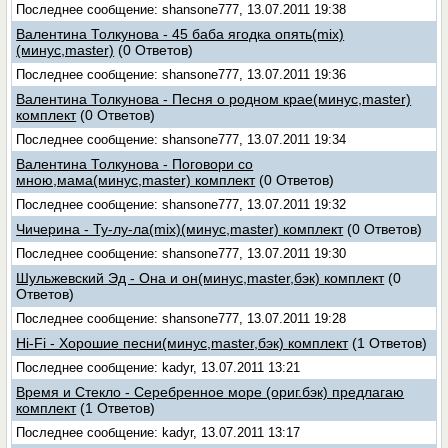
Последнее сообщение: shansone777, 13.07.2011 19:38
Валентина Толкунова - 45 баба ягодка опять(mix)
(минус,master)
(0 Ответов)
Последнее сообщение: shansone777, 13.07.2011 19:36
Валентина Толкунова - Песня о родном крае(минус,master)
комплект
(0 Ответов)
Последнее сообщение: shansone777, 13.07.2011 19:34
Валентина Толкунова - Поговори со
мною,мама(минус,master) комплект
(0 Ответов)
Последнее сообщение: shansone777, 13.07.2011 19:32
Чичерина - Ту-лу-ла(mix)(минус,master) комплект
(0 Ответов)
Последнее сообщение: shansone777, 13.07.2011 19:30
Шульжевский Эд - Она и он(минус,master,бэк) комплект
(0
Ответов)
Последнее сообщение: shansone777, 13.07.2011 19:28
Hi-Fi - Хорошие песни(минус,master,бэк) комплект
(1 Ответов)
Последнее сообщение: kadyr, 13.07.2011 13:21
Время и Стекло - Серебренное море (ориг.бэк) предлагаю
комплект
(1 Ответов)
Последнее сообщение: kadyr, 13.07.2011 13:17