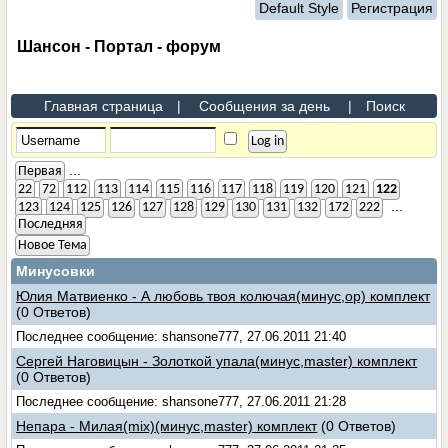
Default Style
Регистрация
Шансон - Портал - форум
Главная страница
|
Сообщения за день
|
Поиск
...
Первая
22
72
112
113
114
115
116
117
118
119
120
121
122
...
123
124
125
126
127
128
129
130
131
132
172
222
Последняя
Новое Тема
Минусовки
Юлия Матвиенко - А любовь твоя колючая(минус,ор) комплект
(0 Ответов)
Последнее сообщение: shansone777, 27.06.2011 21:40
Сергей Наговицын - Золоткой упала(минус,master) комплект
(0 Ответов)
Последнее сообщение: shansone777, 27.06.2011 21:28
Непара - Милая(mix)(минус,master) комплект
(0 Ответов)