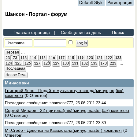
Default Style
Регистрация
Шансон - Портал - форум
Главная страница
|
Сообщения за день
|
Поиск
...
Первая
23
73
113
114
115
116
117
118
119
120
121
122
123
...
124
125
126
127
128
129
130
131
132
133
173
223
Последняя
Новое Тема
Минусовки
Григорий Лепс - Подайте музыканту господа(минус,ор,бэк)
комплект
(0 Ответов)
Последнее сообщение: shansone777, 26.06.2011 23:44
Сергей Минаев - 22 притопа(mix)(минус,master,бэк) комплект
(0 Ответов)
Последнее сообщение: shansone777, 26.06.2011 23:39
Mr.Credo - Девочка из Казахстана(минус,master) комплект
(0
Ответов)