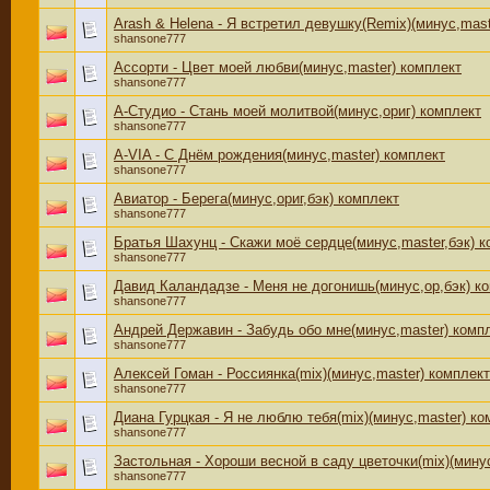
Arash & Helena - Я встретил девушку(Remix)(минус,mast
shansone777
Ассорти - Цвет моей любви(минус,master) комплект
shansone777
А-Студио - Стань моей молитвой(минус,ориг) комплект
shansone777
A-VIA - С Днём рождения(минус,master) комплект
shansone777
Авиатор - Берега(минус,ориг,бэк) комплект
shansone777
Братья Шахунц - Скажи моё сердце(минус,master,бэк) к
shansone777
Давид Каландадзе - Меня не догонишь(минус,ор,бэк) к
shansone777
Андрей Державин - Забудь обо мне(минус,master) комп
shansone777
Алексей Гоман - Россиянка(mix)(минус,master) комплект
shansone777
Диана Гурцкая - Я не люблю тебя(mix)(минус,master) ко
shansone777
Застольная - Хороши весной в саду цветочки(mix)(мину
shansone777