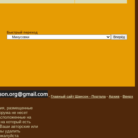
Быстрый переход
-
Главный сайт Шансон - Портала
-
Архив
-
Вверх
ния, размещенные
орума не несет
асположенные на
 на который есть
 Ваши авторские или
вы удалить
ожалуйста