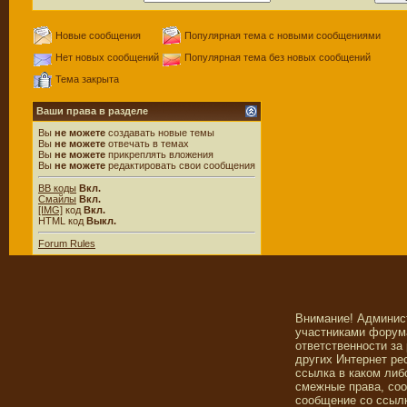
Новые сообщения
Популярная тема с новыми сообщениями
Нет новых сообщений
Популярная тема без новых сообщений
Тема закрыта
Ваши права в разделе
Вы
не можете
создавать новые темы
Вы
не можете
отвечать в темах
Вы
не можете
прикреплять вложения
Вы
не можете
редактировать свои сообщения
BB коды
Вкл.
Смайлы
Вкл.
[IMG]
код
Вкл.
HTML код
Выкл.
Forum Rules
Внимание! Админис
участниками форума
ответственности за
других Интернет ре
ссылка в каком либ
смежные права, со
сообщение со ссылк