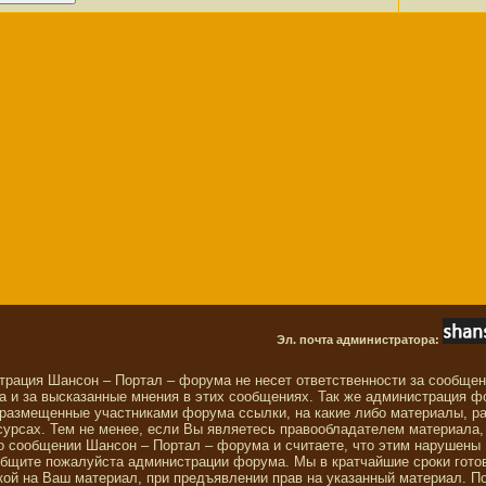
Эл. почта администратора:
трация Шансон – Портал – форума не несет ответственности за сообще
 и за высказанные мнения в этих сообщениях. Так же администрация ф
 размещенные участниками форума ссылки, на какие либо материалы, р
сурсах. Тем не менее, если Вы являетесь правообладателем материала,
о сообщении Шансон – Портал – форума и считаете, что этим нарушены
общите пожалуйста администрации форума. Мы в кратчайшие сроки гото
ой на Ваш материал, при предъявлении прав на указанный материал. П