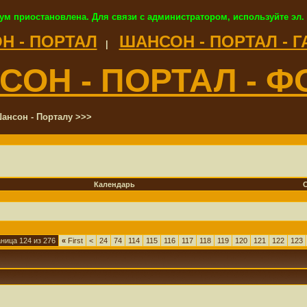
ум приостановлена. Для связи с администратором, используйте эл.
Н - ПОРТАЛ
ШАНСОН - ПОРТАЛ - 
|
СОН - ПОРТАЛ - Ф
ансон - Порталу >>>
Календарь
ница 124 из 276
«
First
<
24
74
114
115
116
117
118
119
120
121
122
123