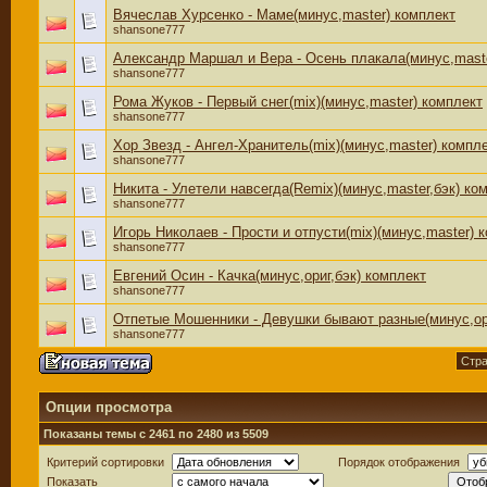
Вячеслав Хурсенко - Маме(минус,master) комплект
shansone777
Александр Маршал и Вера - Осень плакала(минус,maste
shansone777
Рома Жуков - Первый снег(mix)(минус,master) комплект
shansone777
Хор Звезд - Ангел-Хранитель(mix)(минус,master) компл
shansone777
Никита - Улетели навсегда(Remix)(минус,master,бэк) ко
shansone777
Игорь Николаев - Прости и отпусти(mix)(минус,master) 
shansone777
Евгений Осин - Качка(минус,ориг,бэк) комплект
shansone777
Отпетые Мошенники - Девушки бывают разные(минус,ор
shansone777
Стра
Опции просмотра
Показаны темы с 2461 по 2480 из 5509
Критерий сортировки
Порядок отображения
Показать