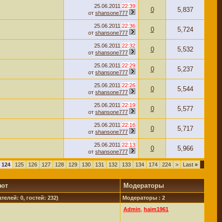
25.06.2011
22:39
0
5,837
от
shansone777
25.06.2011
22:36
0
5,724
от
shansone777
25.06.2011
22:32
0
5,532
от
shansone777
25.06.2011
22:29
0
5,237
от
shansone777
25.06.2011
22:26
0
5,544
от
shansone777
25.06.2011
22:19
0
5,577
от
shansone777
25.06.2011
22:16
0
5,717
от
shansone777
25.06.2011
22:13
0
5,966
от
shansone777
124
125
126
127
128
129
130
131
132
133
134
174
224
>
Last
»
уют
Модераторы
телей: 0, гостей: 232)
Модераторы : 2
Admin
,
haim1961