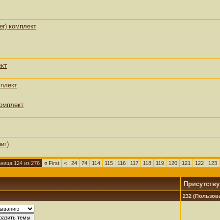
r) комплект
ект
мплект
комплект
иг)
ница 124 из 276
«
First
<
24
74
114
115
116
117
118
119
120
121
122
123
Присутств
232 (Пользова