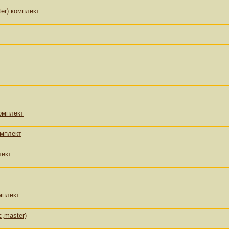
er) комплект
омплект
омплект
лект
мплект
с,master)