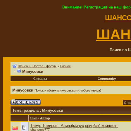
Внимание! Регистрация на наш фор
ШАНСО
ШАН
Поиск по Ш
Шансон - Портал - форум
>
Разное
Минусовки
Справка
Community
Минусовки
Поиск и обмен минусовками (любого жанра)
Стра
Темы раздела
: Минусовки
Тема
/
Автор
Тимур Темиров - Алина(минус,ориг,бэк) комплект
shansone777