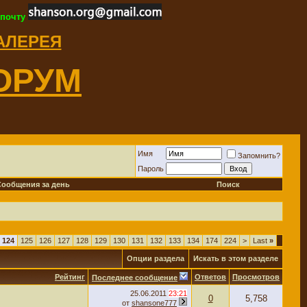
 почту
ГАЛЕРЕЯ
ОРУМ
Имя
Запомнить?
Пароль
Сообщения за день
Поиск
124
125
126
127
128
129
130
131
132
133
134
174
224
>
Last
»
Опции раздела
Искать в этом разделе
Рейтинг
Ответов
Просмотров
Последнее сообщение
25.06.2011
23:21
0
5,758
от
shansone777