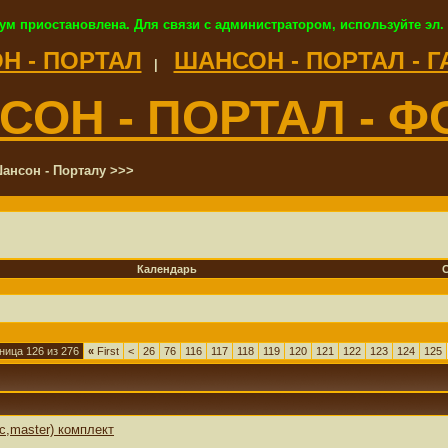
ум приостановлена. Для связи с администратором, используйте эл.
Н - ПОРТАЛ
ШАНСОН - ПОРТАЛ - 
|
СОН - ПОРТАЛ - Ф
ансон - Порталу >>>
Календарь
ница 126 из 276
«
First
<
26
76
116
117
118
119
120
121
122
123
124
125
с,master) комплект