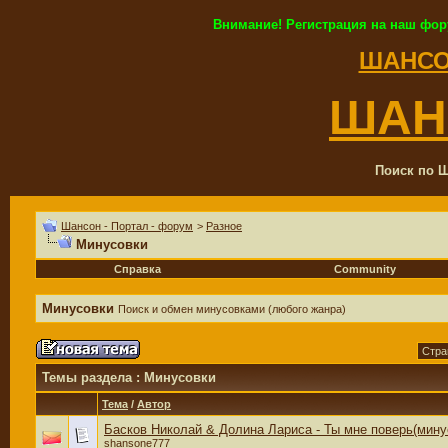
Внимание! Регистрация на наш фор
ШАНСО
ШАН
Поиск по Ш
Шансон - Портал - форум
>
Разное
Минусовки
Справка
Community
Минусовки
Поиск и обмен минусовками (любого жанра)
Стра
Темы раздела
: Минусовки
Тема
/
Автор
Басков Николай & Долина Лариса - Ты мне поверь(мину
shansone777