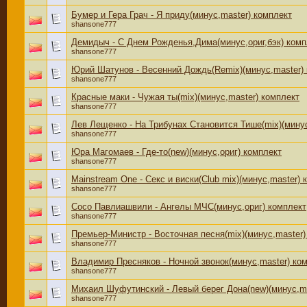
Бумер и Гера Грач - Я приду(минус,master) комплект
shansone777
Демидыч - С Днем Рожденья,Дима(минус,ориг,бэк) комп
shansone777
Юрий Шатунов - Весенний Дождь(Remix)(минус,master)
shansone777
Красные маки - Чужая ты(mix)(минус,master) комплект
shansone777
Лев Лещенко - На Трибунах Становится Тише(mix)(минус
shansone777
Юра Магомаев - Где-то(new)(минус,ориг) комплект
shansone777
Mainstream One - Секс и виски(Club mix)(минус,master) 
shansone777
Сосо Павлиашвили - Ангелы МЧС(минус,ориг) комплект
shansone777
Премьер-Министр - Восточная песня(mix)(минус,master)
shansone777
Владимир Пресняков - Ночной звонок(минус,master) ко
shansone777
Михаил Шуфутинский - Левый берег Дона(new)(минус,ma
shansone777