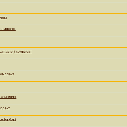
лект
 комплект
,master) комплект
комплект
 комплект
мплект
ster,бэк)