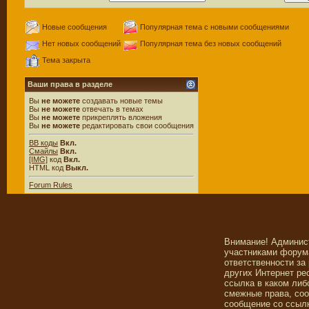
Новые сообщения
Популярная тема с новыми сообщениями
Нет новых сообщений
Популярная тема без новых сообщений
Тема закрыта
Ваши права в разделе
Вы
не можете
создавать новые темы
Вы
не можете
отвечать в темах
Вы
не можете
прикреплять вложения
Вы
не можете
редактировать свои сообщения
BB коды
Вкл.
Смайлы
Вкл.
[IMG]
код
Вкл.
HTML код
Выкл.
Forum Rules
Внимание! Админис
участниками форума
ответственности за
других Интернет ре
ссылка в каком либ
смежные права, со
сообщение со ссылк