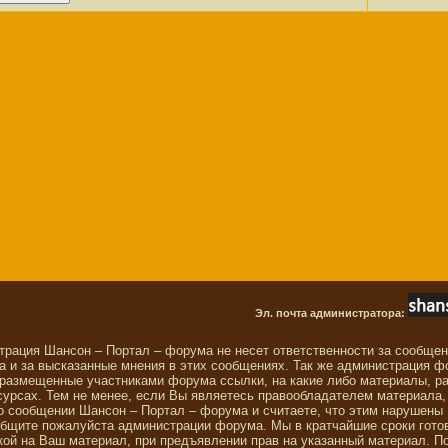
Эл. почта администратора:
трация Шансон – Портал – форума не несет ответственности за сообще
 и за высказанные мнения в этих сообщениях. Так же администрация ф
 размещенные участниками форума ссылки, на какие либо материалы, р
сурсах. Тем не менее, если Вы являетесь правообладателем материала,
о сообщении Шансон – Портал – форума и считаете, что этим нарушены
общите пожалуйста администрации форума. Мы в кратчайшие сроки гото
ой на Ваш материал, при предъявлении прав на указанный материал. П