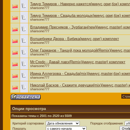
Тимур Темиров - Наверно кажется(минус,ориг,бэк) комп
shansone777
Тимур Темиров - Свадьба молодых(минус,ориг,бэк) ком
shansone777
Владимир Пресняков - Зурбаган(new)(минус,master) ком
shansone777
Волшебники Двора - Бибика(минус,ориг) комплект
shansone777
Олег Газманов - Танцуй,пока молодой(Remix)(минус,mas
shansone777
Mr.Credo - Давай лавэ(Remix)(минус,master) комплект
shansone777
Ирина Аллегрова - Свадьба(mix)(минус,master,бэк) ком
shansone777
Николай Басков - Скажите девушки(mix)(минус,master) 
shansone777
Стра
Опции просмотра
Показаны темы с 2501 по 2520 из 5509
Критерий сортировки
Порядок отображения
Показать