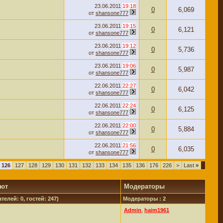
23.06.2011
19:18
0
6,069
от
shansone777
23.06.2011
19:15
0
6,121
от
shansone777
23.06.2011
19:12
0
5,736
от
shansone777
23.06.2011
19:06
0
5,987
от
shansone777
22.06.2011
22:27
0
6,042
от
shansone777
22.06.2011
22:24
0
6,125
от
shansone777
22.06.2011
22:00
0
5,884
от
shansone777
22.06.2011
21:56
0
6,035
от
shansone777
126
127
128
129
130
131
132
133
134
135
136
176
226
>
Last
»
уют
Модераторы
телей: 0, гостей: 247)
Модераторы : 2
Admin
,
haim1961