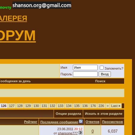
 почту
ГАЛЕРЕЯ
ОРУМ
Имя
Запомнить?
Пароль
Сообщения за день
Поиск
126
127
128
129
130
131
132
133
134
135
136
176
226
>
Last
»
Опции раздела
Искать в этом разделе
Рейтинг
Ответов
Просмотров
Последнее сообщение
23.06.2011
20:12
0
6,037
от
shansone777