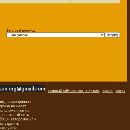
Быстрый переход
-
Главный сайт Шансон - Портала
-
Архив
-
Вверх
ния, размещенные
орума не несет
асположенные на
 на который есть
 Ваши авторские или
вы удалить
ожалуйста