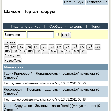
Default Style
Регистрация
Шансон - Портал - форум
Главная страница
|
Сообщения за день
|
Поиск
...
Первая
79
129
169
170
171
172
173
174
175
176
177
178
179
...
180
181
182
183
184
185
186
187
188
189
229
Последняя
Новое Тема
Минусовки
Гарик Кричевский - Левандовка(минус,master) комплект
(0
Ответов)
Последнее сообщение: shansone777, 13.03.2011 00:50
Лесоповал — Посидим,пацаны(минус,master) комплект
(0
Ответов)
Последнее сообщение: shansone777, 13.03.2011 00:48
Игорь Саруханов - Зеленые глаза(Remix)(минус,master)
(0
Ответов)