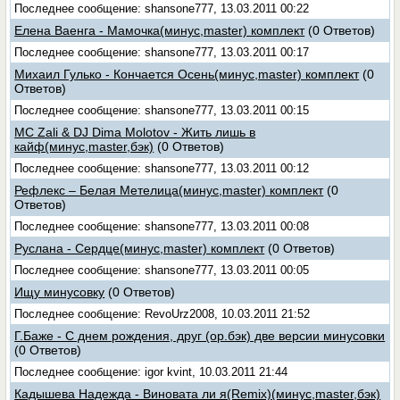
Последнее сообщение: shansone777, 13.03.2011 00:22
Елена Ваенга - Мамочка(минус,master) комплект
(0 Ответов)
Последнее сообщение: shansone777, 13.03.2011 00:17
Михаил Гулько - Кончается Осень(минус,master) комплект
(0
Ответов)
Последнее сообщение: shansone777, 13.03.2011 00:15
MC Zali & DJ Dima Molotov - Жить лишь в
кайф(минус,master,бэк)
(0 Ответов)
Последнее сообщение: shansone777, 13.03.2011 00:12
Рефлекс – Белая Метелица(минус,master) комплект
(0
Ответов)
Последнее сообщение: shansone777, 13.03.2011 00:08
Руслана - Сердце(минус,master) комплект
(0 Ответов)
Последнее сообщение: shansone777, 13.03.2011 00:05
Ищу минусовку
(0 Ответов)
Последнее сообщение: RevoUrz2008, 10.03.2011 21:52
Г.Баже - С днем рождения, друг (ор.бэк) две версии минусовки
(0 Ответов)
Последнее сообщение: igor kvint, 10.03.2011 21:44
Кадышева Надежда - Виновата ли я(Remix)(минус,master,бэк)