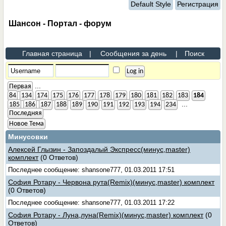
Default Style
Регистрация
Шансон - Портал - форум
Главная страница
|
Сообщения за день
|
Поиск
...
Первая
84
134
174
175
176
177
178
179
180
181
182
183
184
...
185
186
187
188
189
190
191
192
193
194
234
Последняя
Новое Тема
Минусовки
Алексей Глызин - Запоздалый Экспресс(минус,master)
комплект
(0 Ответов)
Последнее сообщение: shansone777, 01.03.2011 17:51
София Ротару - Червона рута(Remix)(минус,master) комплект
(0 Ответов)
Последнее сообщение: shansone777, 01.03.2011 17:22
София Ротару - Луна,луна(Remix)(минус,master) комплект
(0
Ответов)