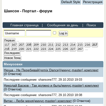
Default Style
Регистрация
Шансон - Портал - форум
Главная страница
|
Сообщения за день
|
Поиск
...
Первая
117
167
207
208
209
210
211
212
213
214
215
216
217
...
218
219
220
221
222
223
224
225
226
227
267
Последняя
Новое Тема
Минусовки
Нюша - Не Перебивай(remix Dance)(минус,master) комплект
(0 Ответов)
Последнее сообщение: shansone777, 29.10.2010 19:03
Николай Басков - Так должно и быть(минус,master) комплект
(0 Ответов)
Последнее сообщение: shansone777, 29.10.2010 18:08
Витас - Люби меня(минус,master) комплект
(0 Ответов)