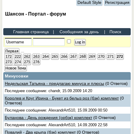
Default Style
Регистрация
Шансон - Портал - форум
Главная страница
|
Сообщения за день
|
Поиск
...
Первая
172
222
262
263
264
265
266
267
268
269
270
271
272
273
274
275
276
Новое Тема
Минусовки
Недельская Татьяна - предлагаю минуса и плюсы
(0 Ответов)
Последнее сообщение: chandr, 15.09.2009 14:20
Королев и Круг Ирина - Букет из белыз роз (бэк) комплект
(0
Ответов)
Последнее сообщение: AlexandrArt510, 15.09.2009 00:50
Буланова - День рождения (орбэк) комплект
(0 Ответов)
Последнее сообщение: AlexandrArt510, 14.09.2009 22:58
Повалий - Два крыпа (бэк) комплект
(0 Ответов)