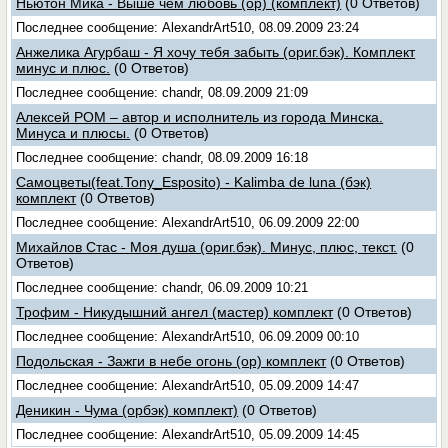
Ньютон Мика - Выше чем любовь (ор) (комплект)
(0 Ответов)
Последнее сообщение: AlexandrArt510, 08.09.2009 23:24
Анжелика Агурбаш - Я хочу тебя забыть (ориг.бэк). Комплект
минус и плюс.
(0 Ответов)
Последнее сообщение: chandr, 08.09.2009 21:09
Алексей РОМ – автор и исполнитель из города Минска.
Минуса и плюсы.
(0 Ответов)
Последнее сообщение: chandr, 08.09.2009 16:18
Самоцветы(feat.Tony_Esposito) - Kalimba de luna (бэк)
комплект
(0 Ответов)
Последнее сообщение: AlexandrArt510, 06.09.2009 22:00
Михайлов Стас - Моя душа (ориг.бэк). Минус, плюс, текст.
(0
Ответов)
Последнее сообщение: chandr, 06.09.2009 10:21
Трофим - Никудышний ангел (мастер) комплект
(0 Ответов)
Последнее сообщение: AlexandrArt510, 06.09.2009 00:10
Подольская - Зажги в небе огонь (ор) комплект
(0 Ответов)
Последнее сообщение: AlexandrArt510, 05.09.2009 14:47
Деникин - Чума (орбэк) комплект)
(0 Ответов)
Последнее сообщение: AlexandrArt510, 05.09.2009 14:45