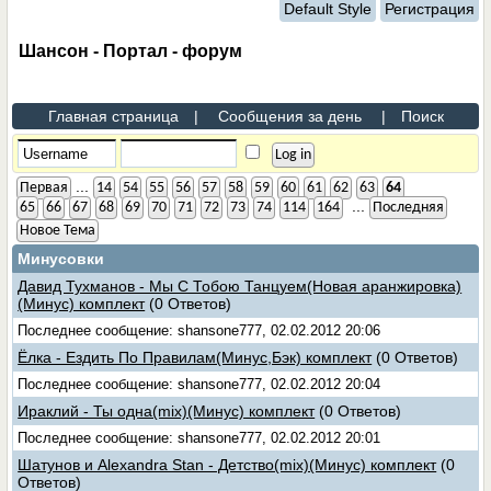
Default Style
Регистрация
Шансон - Портал - форум
Главная страница
|
Сообщения за день
|
Поиск
...
Первая
14
54
55
56
57
58
59
60
61
62
63
64
...
65
66
67
68
69
70
71
72
73
74
114
164
Последняя
Новое Тема
Минусовки
Давид Тухманов - Мы С Тобою Танцуем(Новая аранжировка)
(Минус) комплект
(0 Ответов)
Последнее сообщение: shansone777, 02.02.2012 20:06
Ёлка - Ездить По Правилам(Минус,Бэк) комплект
(0 Ответов)
Последнее сообщение: shansone777, 02.02.2012 20:04
Ираклий - Ты одна(mix)(Минус) комплект
(0 Ответов)
Последнее сообщение: shansone777, 02.02.2012 20:01
Шатунов и Alexandra Stan - Детство(mix)(Минус) комплект
(0
Ответов)