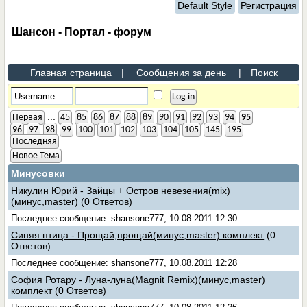
Default Style
Регистрация
Шансон - Портал - форум
Главная страница
|
Сообщения за день
|
Поиск
...
Первая
45
85
86
87
88
89
90
91
92
93
94
95
...
96
97
98
99
100
101
102
103
104
105
145
195
Последняя
Новое Тема
Минусовки
Никулин Юрий - Зайцы + Остров невезения(mix)
(минус,master)
(0 Ответов)
Последнее сообщение: shansone777, 10.08.2011 12:30
Синяя птица - Прощай,прощай(минус,master) комплект
(0
Ответов)
Последнее сообщение: shansone777, 10.08.2011 12:28
София Ротару - Луна-луна(Magnit Remix)(минус,master)
комплект
(0 Ответов)