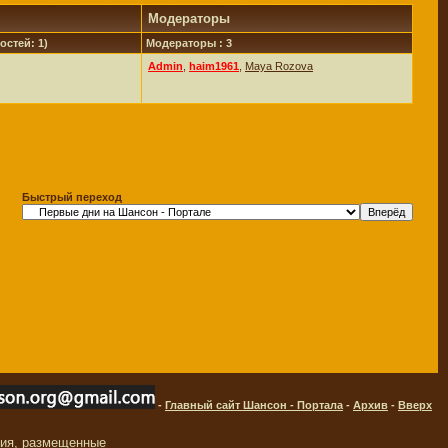
Модераторы
остей: 1)
Модераторы : 3
Admin
,
haim1961
,
Maya Rozova
Быстрый переход
-
Главный сайт Шансон - Портала
-
Архив
-
Вверх
ния, размещенные