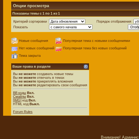
Опции просмотра
Показаны темы с 1 по 1 из 1
Критерий сортировки
Порядок отображения
Показать
Новые сообщения
Популярная тема с новыми сообщениями
Нет новых сообщений
Популярная тема без новых сообщений
Тема закрыта
Ваши права в разделе
Вы
не можете
создавать новые темы
Вы
не можете
отвечать в темах
Вы
не можете
прикреплять вложения
Вы
не можете
редактировать свои сообщения
BB коды
Вкл.
Смайлы
Вкл.
[IMG]
код
Вкл.
HTML код
Выкл.
Forum Rules
Внимание! Админис