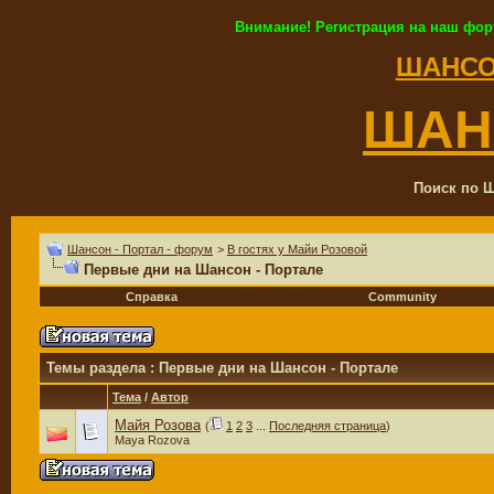
Внимание! Регистрация на наш фор
ШАНСО
ШАН
Поиск по Ш
Шансон - Портал - форум
>
В гостях у Майи Розовой
Первые дни на Шансон - Портале
Справка
Community
Темы раздела
: Первые дни на Шансон - Портале
Тема
/
Автор
Майя Розова
(
1
2
3
...
Последняя страница
)
Maya Rozova