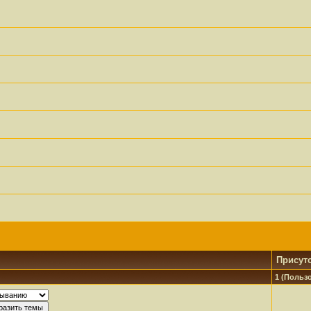
Присут
1 (Пользо