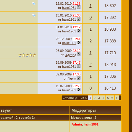
12.02.2010
21:38
1
18,602
от
haim1961
13.01.2010
21:33
0
17,392
от
haim1961
01.01.2010
13:12
1
18,988
от
haim1961
26.12.2009
21:41
2
17,888
от
haim1961
26.09.2009
22:12
1
17,710
от
Эдуард
18.09.2009
17:47
2
18,913
от
haim1961
09.08.2009
17:35
1
17,306
от
Гарик
19.07.2009
21:59
0
16,413
от
haim1961
Страница 1 из 6
1
2
3
4
5
6
>
ствуют
Модераторы
вателей: 0, гостей: 1)
Модераторы : 2
Admin
,
haim1961