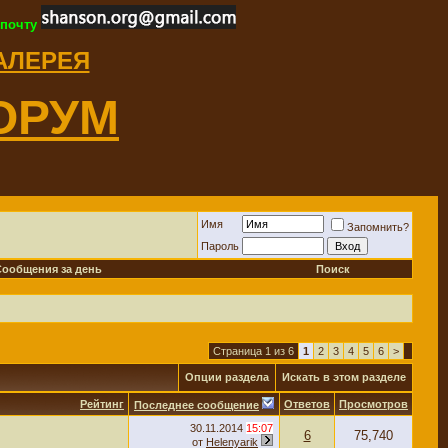
 почту
ГАЛЕРЕЯ
ОРУМ
Имя
Запомнить?
Пароль
Сообщения за день
Поиск
Страница 1 из 6
1
2
3
4
5
6
>
Опции раздела
Искать в этом разделе
Рейтинг
Ответов
Просмотров
Последнее сообщение
30.11.2014
15:07
6
75,740
от
Helenyarik