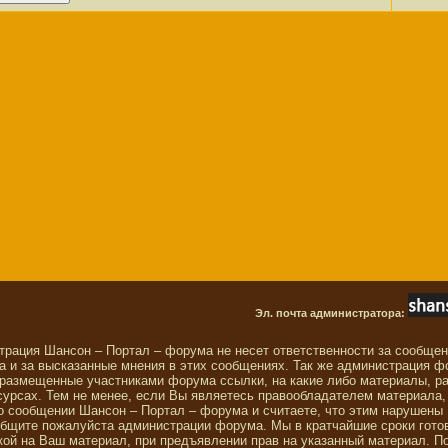
Эл. почта администратора:
трация Шансон – Портал – форума не несет ответственности за сообще
 и за высказанные мнения в этих сообщениях. Так же администрация ф
 размещенные участниками форума ссылки, на какие либо материалы, р
сурсах. Тем не менее, если Вы являетесь правообладателем материала,
о сообщении Шансон – Портал – форума и считаете, что этим нарушены
общите пожалуйста администрации форума. Мы в кратчайшие сроки гото
ой на Ваш материал, при предъявлении прав на указанный материал. П