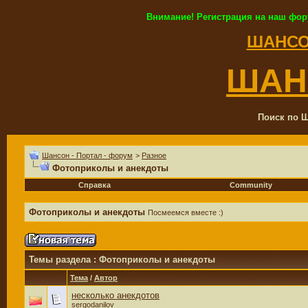
Внимание! Регистрация на наш фор
ШАНСО
ШАН
Поиск по Ш
Шансон - Портал - форум
>
Разное
Фотоприколы и анекдоты
Справка
Community
Фотоприколы и анекдоты
Посмеемся вместе :)
Темы раздела
: Фотоприколы и анекдоты
Тема
/
Автор
несколько анекдотов
sergodanilov