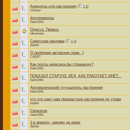
Анекдоты для настроения
(
1
2
)
chester
фотоприколы
haim1961
Одесса. Привоз.
nikonman
Советская реклама
(
1
2
)
Admin
О проблеме авторских прав. :)
CADET
Как поэты написали бы страшилку?
haim1961
ПОКАЗАЛ СТАРУХЕ ДЕД, КАК РАБОТАЕТ ИНЕТ...
haim1961
Автоматический улучшатель настроения
haim1961
что что дает нам прикрастное настроение по утрам
kapter
Свежачок
haim1961
1-е апреля - никому не верю
Admin