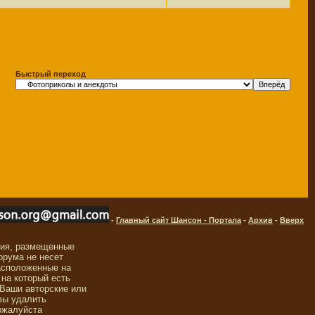
Быстрый переход
-
Главный сайт Шансон - Портала
-
Архив
-
Вверх
ния, размещенные
орума не несет
асположенные на
 на который есть
 Ваши авторские или
вы удалить
ожалуйста