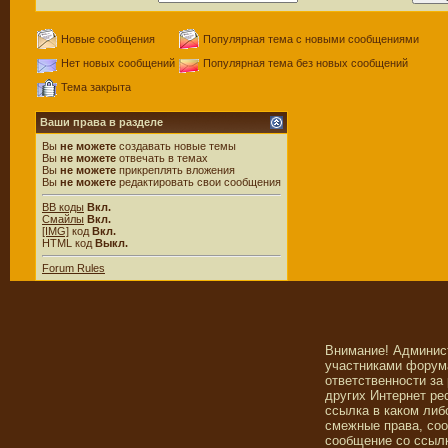
Новые сообщения
Популярная тема с новыми сообщениями
Нет новых сообщений
Популярная тема без новых сообщений
Тема закрыта
Ваши права в разделе
Вы
не можете
создавать новые темы
Вы
не можете
отвечать в темах
Вы
не можете
прикреплять вложения
Вы
не можете
редактировать свои сообщения
BB коды
Вкл.
Смайлы
Вкл.
[IMG]
код
Вкл.
HTML код
Выкл.
Forum Rules
Внимание! Админис
участниками форума
ответственности за
других Интернет ре
ссылка в каком либ
смежные права, со
сообщение со ссылк