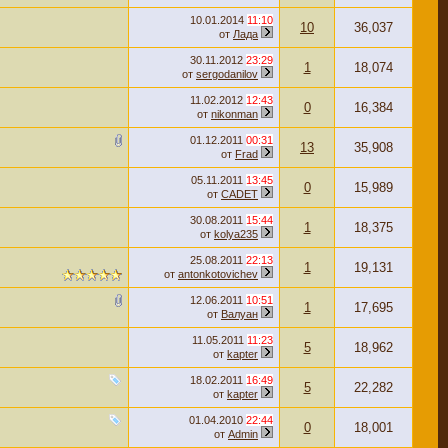
10.01.2014
11:10
10
36,037
от
Лада
30.11.2012
23:29
1
18,074
от
sergodanilov
11.02.2012
12:43
0
16,384
от
nikonman
01.12.2011
00:31
13
35,908
от
Frad
05.11.2011
13:45
0
15,989
от
CADET
30.08.2011
15:44
1
18,375
от
kolya235
25.08.2011
22:13
1
19,131
от
antonkotovichev
12.06.2011
10:51
1
17,695
от
Валуан
11.05.2011
11:23
5
18,962
от
kapter
18.02.2011
16:49
5
22,282
от
kapter
01.04.2010
22:44
0
18,001
от
Admin