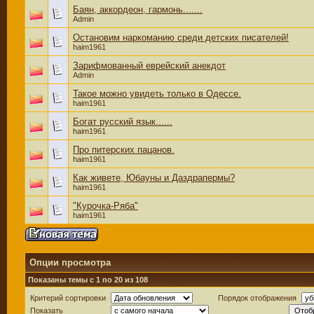
Баян, аккордеон, гармонь.......
Admin
Остановим наркоманию среди детских писателей!
haim1961
Зарифмованный еврейский анекдот
Admin
Такое можно увидеть только в Одессе.
haim1961
Богат русский язык......
haim1961
Про питерских пацанов.
haim1961
Как живете, Юбауны и Даздрапермы?
haim1961
"Курочка-Ряба"
haim1961
Опции просмотра
Показаны темы с 1 по 20 из 108
Критерий сортировки
Порядок отображения
Показать