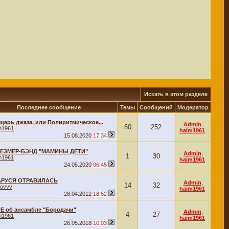
Искать в этом разделе
Последнее сообщение
Темы
Сообщений
Модератор
царь джаза, или Полиритмическое...
Admin
,
60
252
m1961
haim1961
15.08.2020
17:34
ЕЗМЕР-БЭНД "МАМИНЫ ДЕТИ"
Admin
,
1
30
m1961
haim1961
24.05.2020
06:45
АРУСЯ ОТРАВИЛАСЬ
Admin
,
14
32
xovvv
haim1961
28.04.2012
18:52
Е об ансамбле "Бородачи"
Admin
,
4
27
m1961
haim1961
26.05.2018
10:03