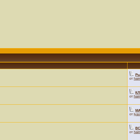
Ры
от
hai
КЛ
от
hai
М
от
lya
ВС
от
hai