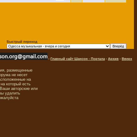
Быстрый переход
-
Главный сайт Шансон - Портала
-
Архив
-
Вверх
ния, размещенные
орума не несет
асположенные на
 на который есть
 Ваши авторские или
вы удалить
ожалуйста