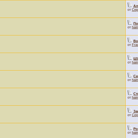
Ал
от
Сер
По
от
hai
Во
от
Fra
Ш
от
hai
Ca
от
hai
Ст
от
hai
За
от
Сер
Ро
от
hai