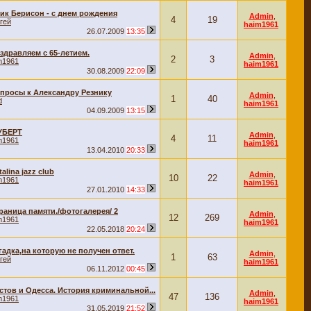
ик Берисон - с днем рождения
Admin
,
4
19
гей
haim1961
26.07.2009
13:35
здравляем с 65-летием.
Admin
,
2
3
m1961
haim1961
30.08.2009
22:09
просы к Александру Резнику
Admin
,
1
40
d
haim1961
04.09.2009
13:15
УБЕРТ
Admin
,
4
11
m1961
haim1961
13.04.2010
20:33
talina jazz club
Admin
,
10
22
m1961
haim1961
27.01.2010
14:33
раница памяти./фотогалерея/ 2
Admin
,
12
269
m1961
haim1961
22.05.2018
20:24
гадка,на которую не получен ответ.
Admin
,
1
63
гей
haim1961
06.11.2012
00:45
стов и Одесса. История криминальной...
Admin
,
47
136
m1961
haim1961
31.05.2019
21:52