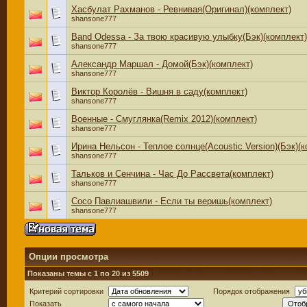
Хасбулат Рахманов - Ревнивая(Оригинал)(комплект)
shansone777
Band Odessa - За твою красивую улыбку(Бэк)(комплект)
shansone777
Александр Маршал - Домой(Бэк)(комплект)
shansone777
Виктор Королёв - Вишня в саду(комплект)
shansone777
Военные - Смуглянка(Remix 2012)(комплект)
shansone777
Ирина Нельсон - Теплое солнце(Acoustic Version)(Бэк)(
shansone777
Тальков и Сенчина - Час До Рассвета(комплект)
shansone777
Сосо Павлиашвили - Если ты веришь(комплект)
shansone777
Опции просмотра
Показаны темы с 1 по 20 из 5509
Критерий сортировки
Порядок отображения
Показать