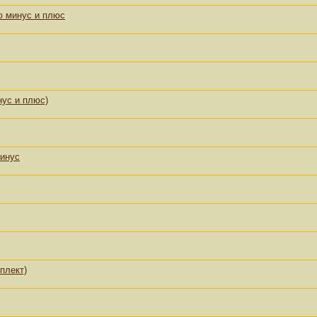
ю минус и плюс
ус и плюс)
минус
плект)