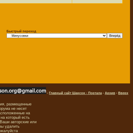
Быстрый переход
-
Главный сайт Шансон - Портала
-
Архив
-
Вверх
ния, размещенные
орума не несет
асположенные на
 на который есть
 Ваши авторские или
вы удалить
ожалуйста