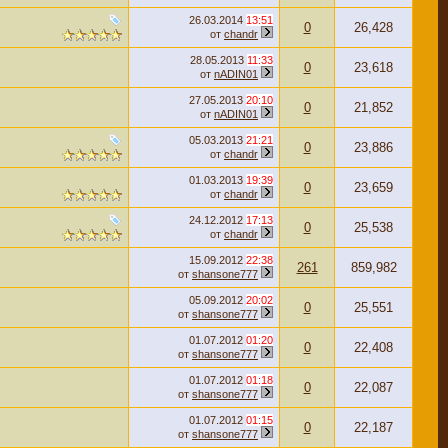
26.03.2014
13:51
0
26,428
от
chandr
28.05.2013
11:33
0
23,618
от
nADIN01
27.05.2013
20:10
0
21,852
от
nADIN01
05.03.2013
21:21
0
23,886
от
chandr
01.03.2013
19:39
0
23,659
от
chandr
24.12.2012
17:13
0
25,538
от
chandr
15.09.2012
22:38
261
859,982
от
shansone777
05.09.2012
20:02
0
25,551
от
shansone777
01.07.2012
01:20
0
22,408
от
shansone777
01.07.2012
01:18
0
22,087
от
shansone777
01.07.2012
01:15
0
22,187
от
shansone777