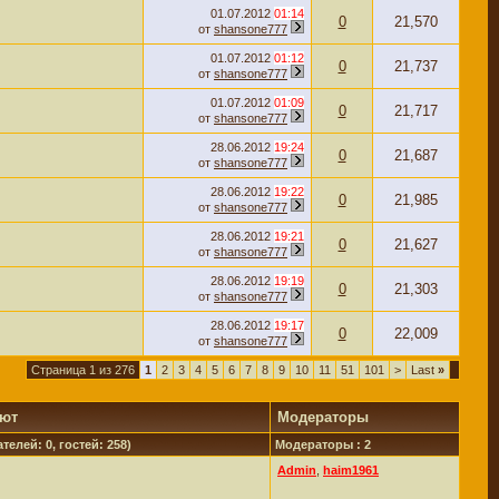
01.07.2012
01:14
0
21,570
от
shansone777
01.07.2012
01:12
0
21,737
от
shansone777
01.07.2012
01:09
0
21,717
от
shansone777
28.06.2012
19:24
0
21,687
от
shansone777
28.06.2012
19:22
0
21,985
от
shansone777
28.06.2012
19:21
0
21,627
от
shansone777
28.06.2012
19:19
0
21,303
от
shansone777
28.06.2012
19:17
0
22,009
от
shansone777
Страница 1 из 276
1
2
3
4
5
6
7
8
9
10
11
51
101
>
Last
»
уют
Модераторы
телей: 0, гостей: 258)
Модераторы : 2
Admin
,
haim1961