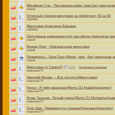
Михайлов Стас - Посланница небес (ориг.бэк) предлага
chandr
Отличный сборник минусовок на любой вкус 50 на 50
nADIN01
Минусовки Александр Барыкин
nADIN01
Популярные композиции для саксофона (предлагаю мин
chandr
Винник Олег - Оригинальные минусовки
chandr
Леприконсы - Хали Гали (Remix, ориг., бэк) предлагаю 
chandr
Минусовки от Серёги!!!
(
1
2
3
...
Последняя страница
)
shansone777
Дмитрий Нагиев — Всё сбудется(Минусовка)
shansone777
Нэнси - Я тебя нарисовал(Remix DJ Anabat)(комплект)
shansone777
Игорь Тальков - Летний дождь(Remix DJ Michaelrus)(ком
shansone777
Олег Шак - Перевёрнута страница(Оригинал)(комплект)
shansone777