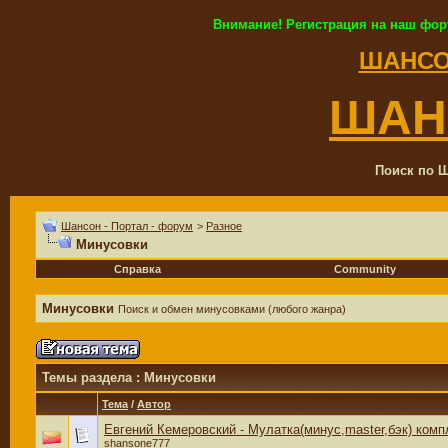
Внимание! Регистрация на наш фор
ШАНСО
ШАН
Поиск по Ш
Шансон - Портал - форум
>
Разное
Минусовки
Справка
Community
Минусовки
Поиск и обмен минусовками (любого жанра)
Темы раздела
: Минусовки
Тема
/
Автор
Евгений Кемеровский - Мулатка(минус,master,бэк) комп
shansone777