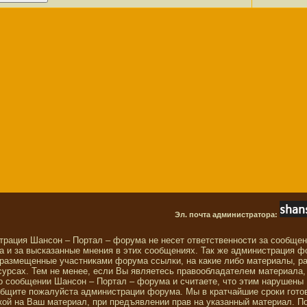
Эл. почта администратора:
трация Шансон – Портал – форума не несет ответственности за сообще
 и за высказанные мнения в этих сообщениях. Так же администрация ф
 размещенные участниками форума ссылки, на какие либо материалы, р
сурсах. Тем не менее, если Вы являетесь правообладателем материала,
о сообщении Шансон – Портал – форума и считаете, что этим нарушены
общите пожалуйста администрации форума. Мы в кратчайшие сроки гото
ой на Ваш материал, при предъявлении прав на указанный материал. П