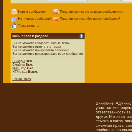
Новые сообщения
Популярная тема с новыми сообщениями
Нет новых сообщений
Популярная тема без новых сообщений
Тема закрыта
Ваши права в разделе
Вы
не можете
создавать новые темы
Вы
не можете
отвечать в темах
Вы
не можете
прикреплять вложения
Вы
не можете
редактировать свои сообщения
BB коды
Вкл.
Смайлы
Вкл.
[IMG]
код
Вкл.
HTML код
Выкл.
Forum Rules
Внимание! Админис
участниками форума
ответственности за
других Интернет ре
ссылка в каком либ
смежные права, со
сообщение со ссылк