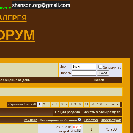
 почту
ГАЛЕРЕЯ
ОРУМ
Имя
Запомнить?
Пароль
Сообщения за день
Поиск
Страница 1 из 276
1
2
3
4
5
6
7
8
9
10
11
51
101
>
Last
»
Опции раздела
Искать в этом разделе
Рейтинг
Ответов
Просмотров
Последнее сообщение
28.05.2019
03:57
1
73,730
от
grafcable