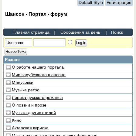
Default Style
Регистрация
Шансон - Портал - форум
Главная страница
|
Сообщения за день
|
Поиск
Новое Тема
Разное
О работе нашего портала
Мир зарубежного шансона
Минусовки
Музыка ретро
Лирика русского романса
О поэзии и прозе
Музыка других стилей
Кино
Актерская курилка
Музыкальное творчество наших форумчан