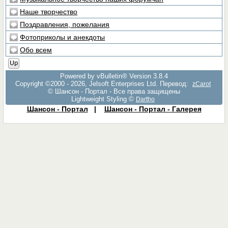
Наше творчество
Поздравления, пожелания
Фотоприколы и анекдоты
Обо всем
Up
Powered by vBulletin® Version 3.8.4
Copyright ©2000 - 2026, Jelsoft Enterprises Ltd. Перевод:
zCarot
© Шансон - Портал - Все права защищены
Lightweight Styling ©
Dartho
Шансон - Портал
|
Шансон - Портал - Галерея