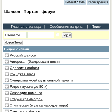
Default Style
Регистрация
Шансон - Портал - форум
Главная страница
|
Сообщения за день
|
Поиск
Новое Тема
Видео онлайн
Русский шансон
Авторская (бардовская) песня
Одесситы лабают
Рок, джаз, блюз
Суперхиты моей музыкальной памяти
Ретро (музыка до 80-х)
Созвездие романса
Старый граммофон
Этническая (музыка народов мира)
Отрывки из фильмов