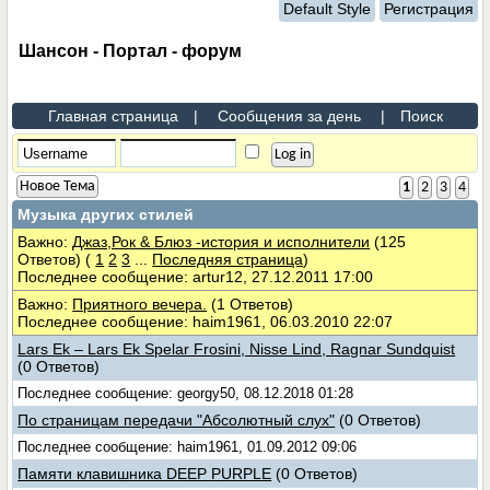
Default Style
Регистрация
Шансон - Портал - форум
Главная страница
|
Сообщения за день
|
Поиск
Новое Тема
1
2
3
4
Музыка других стилей
Важно:
Джаз,Рок & Блюз -история и исполнители
(125
Ответов)
(
1
2
3
...
Последняя страница
)
Последнее сообщение: artur12, 27.12.2011 17:00
Важно:
Приятного вечера.
(1 Ответов)
Последнее сообщение: haim1961, 06.03.2010 22:07
Lars Ek – Lars Ek Spelar Frosini, Nisse Lind, Ragnar Sundquist
(0 Ответов)
Последнее сообщение: georgy50, 08.12.2018 01:28
По страницам передачи "Абсолютный слух"
(0 Ответов)
Последнее сообщение: haim1961, 01.09.2012 09:06
Памяти клавишника DEEP PURPLE
(0 Ответов)