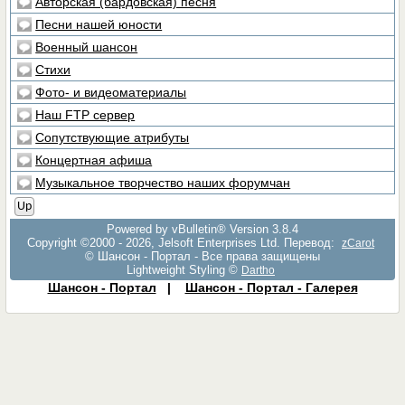
Авторская (бардовская) песня
Песни нашей юности
Военный шансон
Стихи
Фото- и видеоматериалы
Наш FTP сервер
Сопутствующие атрибуты
Концертная афиша
Музыкальное творчество наших форумчан
Up
Powered by vBulletin® Version 3.8.4
Copyright ©2000 - 2026, Jelsoft Enterprises Ltd. Перевод:
zCarot
© Шансон - Портал - Все права защищены
Lightweight Styling ©
Dartho
Шансон - Портал
|
Шансон - Портал - Галерея