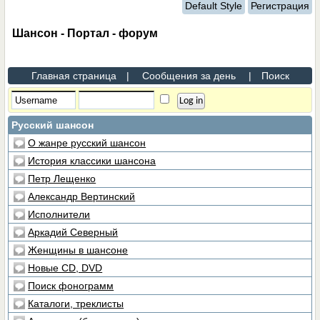
Default Style
Регистрация
Шансон - Портал - форум
Главная страница
|
Сообщения за день
|
Поиск
Русский шансон
О жанре русский шансон
История классики шансона
Петр Лещенко
Александр Вертинский
Исполнители
Аркадий Северный
Женщины в шансоне
Новые CD, DVD
Поиск фонограмм
Каталоги, треклисты