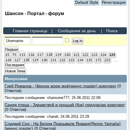
Default Style
Регистрация
Шансон - Портал - форум
Главная страница
|
Сообщения за день
|
Поиск
...
Первая
25
75
115
116
117
118
119
120
121
122
123
124
125
...
126
127
128
129
130
131
132
133
134
135
175
225
Последняя
Новое Тема
Минусовки
Глеб Романов - Чёрное море моё(минус,master) комплект
(0
Ответов)
Последнее сообщение: shansone777, 25.06.2011 22:09
Синяя птица - Здравствуй и прощай (бэк) предлагаю комплект
(0 Ответов)
Последнее сообщение: chandr, 24.06.2011 23:29
Сладкий Сон - На Белом Покрывале Января(Remix Yamaha)
(минус,master)
(0 Ответов)