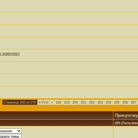
ю комплект
Страница 260 из 276
«
First
<
160
210
250
251
252
253
254
255
256
257
Присутств
255 (Пользова