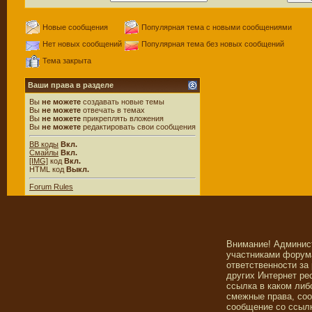
Новые сообщения
Популярная тема с новыми сообщениями
Нет новых сообщений
Популярная тема без новых сообщений
Тема закрыта
Ваши права в разделе
Вы
не можете
создавать новые темы
Вы
не можете
отвечать в темах
Вы
не можете
прикреплять вложения
Вы
не можете
редактировать свои сообщения
BB коды
Вкл.
Смайлы
Вкл.
[IMG]
код
Вкл.
HTML код
Выкл.
Forum Rules
Внимание! Админис
участниками форума
ответственности за
других Интернет ре
ссылка в каком либ
смежные права, со
сообщение со ссылк