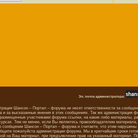
Эл. почта администратора:
трация Шансон – Портал – форума не несет ответственности за сообще
 и за высказанные мнения в этих сообщениях. Так же администрация ф
 размещенные участниками форума ссылки, на какие либо материалы, р
сурсах. Тем не менее, если Вы являетесь правообладателем материала,
о сообщении Шансон – Портал – форума и считаете, что этим нарушены
общите пожалуйста администрации форума. Мы в кратчайшие сроки гото
ой на Ваш материал, при предъявлении прав на указанный материал. П