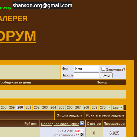
 почту
ГАЛЕРЕЯ
ОРУМ
Имя
Запомнить?
Пароль
Сообщения за день
Поиск
258
259
260
261
262
263
264
265
266
267
268
269
270
>
Last
»
Опции раздела
Искать в этом разделе
Рейтинг
Ответов
Просмотров
Последнее сообщение
12.03.2010
04:13
0
6,925
от
shansone777