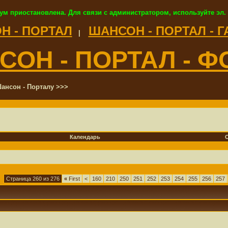
ум приостановлена. Для связи с администратором, используйте эл.
Н - ПОРТАЛ
ШАНСОН - ПОРТАЛ - 
|
СОН - ПОРТАЛ - Ф
ансон - Порталу >>>
Календарь
Страница 260 из 276
«
First
<
160
210
250
251
252
253
254
255
256
257