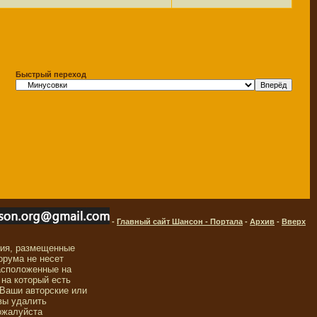
Быстрый переход
-
Главный сайт Шансон - Портала
-
Архив
-
Вверх
ния, размещенные
орума не несет
асположенные на
 на который есть
 Ваши авторские или
вы удалить
ожалуйста