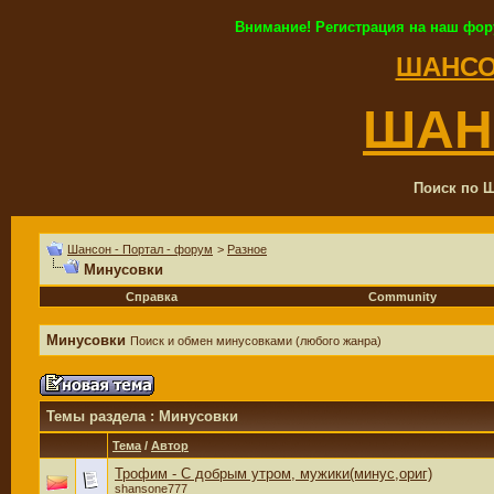
Внимание! Регистрация на наш фор
ШАНСО
ШАН
Поиск по Ш
Шансон - Портал - форум
>
Разное
Минусовки
Справка
Community
Минусовки
Поиск и обмен минусовками (любого жанра)
Темы раздела
: Минусовки
Тема
/
Автор
Трофим - С добрым утром, мужики(минус,ориг)
shansone777