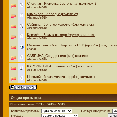
Снежная - Рюмочка Застольная (комплект)
AlexandrArt510
Михайлов - Холодно (комплект)
AlexandrArt510
Сабрина - Золотое колечко (бэк) комплект
AlexandrArt510
Королёв - Замуж выходи (орбэк) комплект
AlexandrArt510
Могилевская и Макс Барских - DVD (ориг.бэк) предлага
chandr
САБРИНА_Сердце пело (бэк) комплект
AlexandrArt510
КАРОЛЬ ТИНА_Шиншила (бэк) комплект
AlexandrArt510
Повалий - Мама-мамочка (орбэк) комплект
AlexandrArt510
Опции просмотра
Показаны темы с 5181 по 5200 из 5509
Критерий сортировки
Порядок отображения
Показать