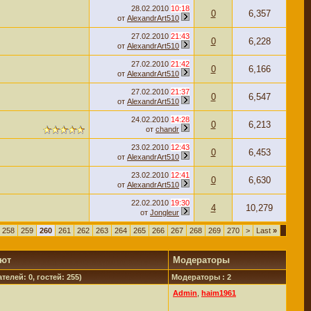
28.02.2010
10:18
0
6,357
от
AlexandrArt510
27.02.2010
21:43
0
6,228
от
AlexandrArt510
27.02.2010
21:42
0
6,166
от
AlexandrArt510
27.02.2010
21:37
0
6,547
от
AlexandrArt510
24.02.2010
14:28
0
6,213
от
chandr
23.02.2010
12:43
0
6,453
от
AlexandrArt510
23.02.2010
12:41
0
6,630
от
AlexandrArt510
22.02.2010
19:30
4
10,279
от
Jongleur
258
259
260
261
262
263
264
265
266
267
268
269
270
>
Last
»
уют
Модераторы
телей: 0, гостей: 255)
Модераторы : 2
Admin
,
haim1961