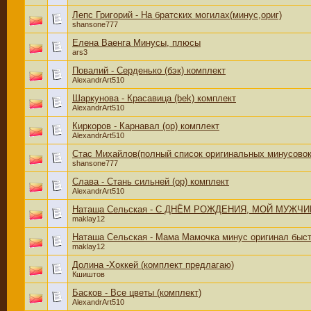
Лепс Григорий - На братских могилах(минус,ориг)
shansone777
Елена Ваенга Минусы, плюсы
ars3
Повалий - Серденько (бэк) комплект
AlexandrArt510
Шаркунова - Красавица (bek) комплект
AlexandrArt510
Киркоров - Карнавал (ор) комплект
AlexandrArt510
Стас Михайлов(полный список оригинальных минусовок
shansone777
Слава - Стань сильней (ор) комплект
AlexandrArt510
Наташа Сельская - С ДНЁМ РОЖДЕНИЯ, МОЙ МУЖЧИН 
maklay12
Наташа Сельская - Мама Мамочка минус оригинал быс
maklay12
Долина -Хоккей (комплект предлагаю)
Кшиштов
Басков - Все цветы (комплект)
AlexandrArt510