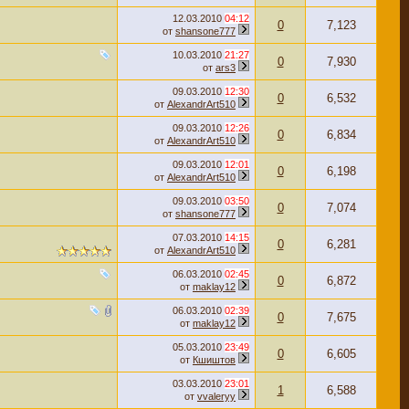
12.03.2010
04:12
0
7,123
от
shansone777
10.03.2010
21:27
0
7,930
от
ars3
09.03.2010
12:30
0
6,532
от
AlexandrArt510
09.03.2010
12:26
0
6,834
от
AlexandrArt510
09.03.2010
12:01
0
6,198
от
AlexandrArt510
09.03.2010
03:50
0
7,074
от
shansone777
07.03.2010
14:15
0
6,281
от
AlexandrArt510
06.03.2010
02:45
0
6,872
от
maklay12
06.03.2010
02:39
0
7,675
от
maklay12
05.03.2010
23:49
0
6,605
от
Кшиштов
03.03.2010
23:01
1
6,588
от
vvaleryy