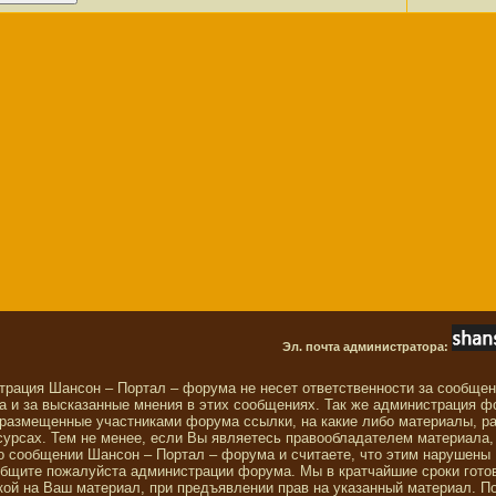
Эл. почта администратора:
трация Шансон – Портал – форума не несет ответственности за сообще
 и за высказанные мнения в этих сообщениях. Так же администрация ф
 размещенные участниками форума ссылки, на какие либо материалы, р
сурсах. Тем не менее, если Вы являетесь правообладателем материала,
о сообщении Шансон – Портал – форума и считаете, что этим нарушены
общите пожалуйста администрации форума. Мы в кратчайшие сроки гото
ой на Ваш материал, при предъявлении прав на указанный материал. П