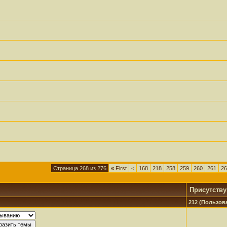
Страница 268 из 276
«
First
<
168
218
258
259
260
261
26
Присутств
212 (Пользова