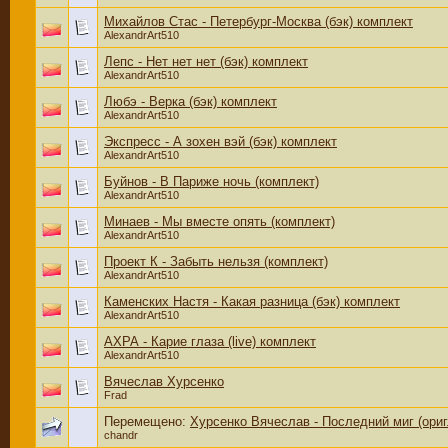
Михайлов Стас - Петербург-Москва (бэк) комплект
AlexandrArt510
Лепс - Нет нет нет (бэк) комплект
AlexandrArt510
Любэ - Верка (бэк) комплект
AlexandrArt510
Экспресс - А зохен вэй (бэк) комплект
AlexandrArt510
Буйнов - В Париже ночь (комплект)
AlexandrArt510
Минаев - Мы вместе опять (комплект)
AlexandrArt510
Проект К - Забыть нельзя (комплект)
AlexandrArt510
Каменских Настя - Какая разница (бэк) комплект
AlexandrArt510
АХРА - Карие глаза (live) комплект
AlexandrArt510
Вячеслав Хурсенко
Frad
Перемещено:
Хурсенко Вячеслав - Последний миг (ориг
chandr