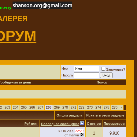
 почту
ГАЛЕРЕЯ
ОРУМ
Имя
Запомнить?
Пароль
Сообщения за день
Поиск
2
263
264
265
266
267
268
269
270
271
272
273
274
275
276
>
Опции раздела
Искать в этом разделе
Рейтинг
Ответов
Просмотров
Последнее сообщение
30.10.2009
22:29
1
9,910
от
manyu