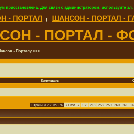
ум приостановлена. Для связи с администратором, используйте эл.
Н - ПОРТАЛ
ШАНСОН - ПОРТАЛ - 
|
СОН - ПОРТАЛ - Ф
ансон - Порталу >>>
Календарь
Страница 268 из 276
«
First
<
168
218
258
259
260
261
26