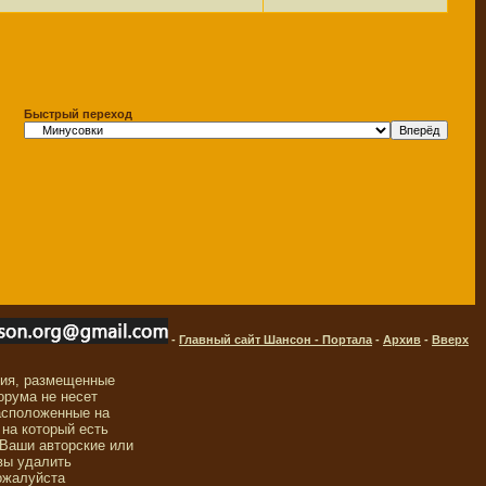
Быстрый переход
-
Главный сайт Шансон - Портала
-
Архив
-
Вверх
ния, размещенные
орума не несет
асположенные на
 на который есть
 Ваши авторские или
вы удалить
ожалуйста