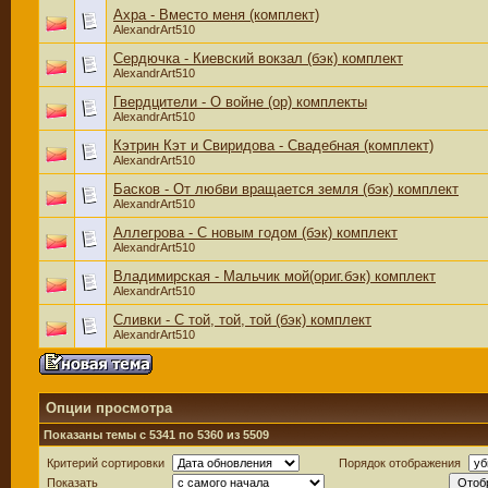
Ахра - Вместо меня (комплект)
AlexandrArt510
Сердючка - Киевский вокзал (бэк) комплект
AlexandrArt510
Гвердцители - О войне (ор) комплекты
AlexandrArt510
Кэтрин Кэт и Свиридова - Свадебная (комплект)
AlexandrArt510
Басков - От любви вращается земля (бэк) комплект
AlexandrArt510
Аллегрова - С новым годом (бэк) комплект
AlexandrArt510
Владимирская - Мальчик мой(ориг.бэк) комплект
AlexandrArt510
Сливки - С той, той, той (бэк) комплект
AlexandrArt510
Опции просмотра
Показаны темы с 5341 по 5360 из 5509
Критерий сортировки
Порядок отображения
Показать