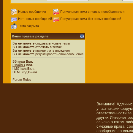
Новые сообщения
Популярная тема с новыми сообщениями
Нет новых сообщений
Популярная тема без новых сообщений
Тема закрыта
Ваши права в разделе
Вы
не можете
создавать новые темы
Вы
не можете
отвечать в темах
Вы
не можете
прикреплять вложения
Вы
не можете
редактировать свои сообщения
BB коды
Вкл.
Смайлы
Вкл.
[IMG]
код
Вкл.
HTML код
Выкл.
Forum Rules
Внимание! Админис
участниками форума
ответственности за
других Интернет ре
ссылка в каком либ
смежные права, со
сообщение со ссылк