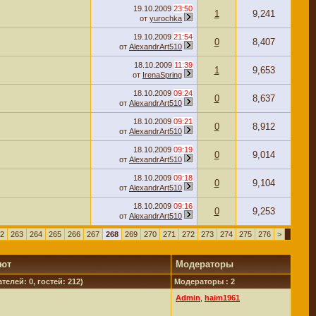
19.10.2009
23:50
1
9,241
от
yurochka
19.10.2009
21:54
0
8,407
от
AlexandrArt510
18.10.2009
11:39
1
9,653
от
IrenaSpring
18.10.2009
09:24
0
8,637
от
AlexandrArt510
18.10.2009
09:21
0
8,912
от
AlexandrArt510
18.10.2009
09:19
0
9,014
от
AlexandrArt510
18.10.2009
09:18
0
9,104
от
AlexandrArt510
18.10.2009
09:16
0
9,253
от
AlexandrArt510
2
263
264
265
266
267
268
269
270
271
272
273
274
275
276
>
уют
Модераторы
телей: 0, гостей: 212)
Модераторы : 2
Admin
,
haim1961