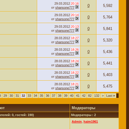
29.03.2012
20:16
0
5,592
от
shansone777
29.03.2012
20:14
0
5,764
от
shansone777
29.03.2012
20:13
0
5,841
от
shansone777
28.03.2012
18:27
0
5,320
от
shansone777
28.03.2012
18:26
0
5,436
от
shansone777
28.03.2012
18:24
0
5,441
от
shansone777
28.03.2012
18:22
0
5,403
от
shansone777
28.03.2012
18:21
0
5,475
от
shansone777
8
29
30
31
32
33
34
35
36
37
38
39
40
41
42
82
132
>
Last
»
уют
Модераторы
телей: 0, гостей: 190)
Модераторы : 2
Admin
,
haim1961