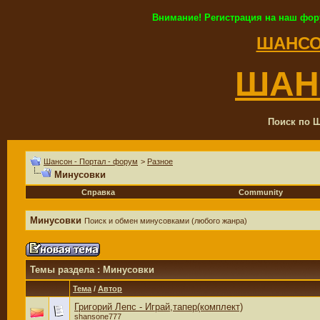
Внимание! Регистрация на наш фор
ШАНСО
ШАН
Поиск по Ш
Шансон - Портал - форум
>
Разное
Минусовки
Справка
Community
Минусовки
Поиск и обмен минусовками (любого жанра)
Темы раздела
: Минусовки
Тема
/
Автор
Григорий Лепс - Играй,тапер(комплект)
shansone777