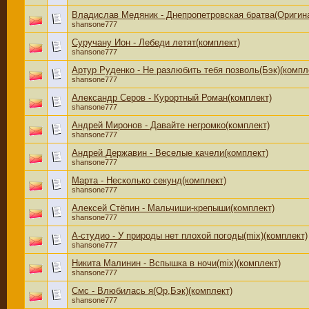
Владислав Медяник - Днепропетровская братва(Оригина
shansone777
Суручану Ион - Лебеди летят(комплект)
shansone777
Артур Руденко - Не разлюбить тебя позволь(Бэк)(компл
shansone777
Александр Серов - Курортный Роман(комплект)
shansone777
Андрей Миронов - Давайте негромко(комплект)
shansone777
Андрей Державин - Веселые качели(комплект)
shansone777
Марта - Несколько секунд(комплект)
shansone777
Алексей Стёпин - Мальчиши-крепыши(комплект)
shansone777
А-студио - У природы нет плохой погоды(mix)(комплект)
shansone777
Никита Малинин - Вспышка в ночи(mix)(комплект)
shansone777
Смс - Влюбилась я(Ор,Бэк)(комплект)
shansone777