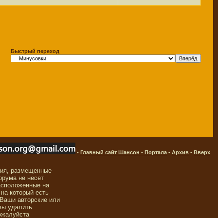
Быстрый переход
-
Главный сайт Шансон - Портала
-
Архив
-
Вверх
ния, размещенные
орума не несет
асположенные на
 на который есть
 Ваши авторские или
вы удалить
ожалуйста