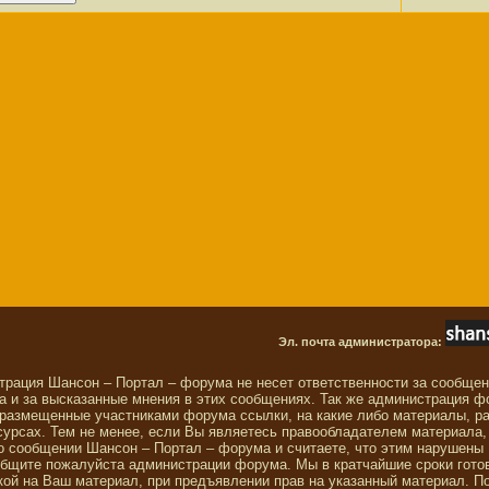
Эл. почта администратора:
трация Шансон – Портал – форума не несет ответственности за сообще
 и за высказанные мнения в этих сообщениях. Так же администрация ф
 размещенные участниками форума ссылки, на какие либо материалы, р
сурсах. Тем не менее, если Вы являетесь правообладателем материала,
о сообщении Шансон – Портал – форума и считаете, что этим нарушены
общите пожалуйста администрации форума. Мы в кратчайшие сроки гото
ой на Ваш материал, при предъявлении прав на указанный материал. П