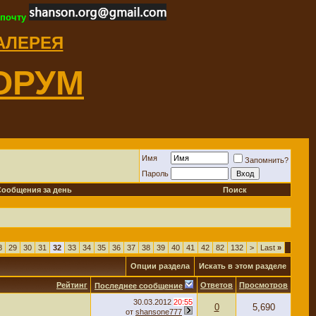
 почту
ГАЛЕРЕЯ
ОРУМ
Имя
Запомнить?
Пароль
Сообщения за день
Поиск
8
29
30
31
32
33
34
35
36
37
38
39
40
41
42
82
132
>
Last
»
Опции раздела
Искать в этом разделе
Рейтинг
Ответов
Просмотров
Последнее сообщение
30.03.2012
20:55
0
5,690
от
shansone777