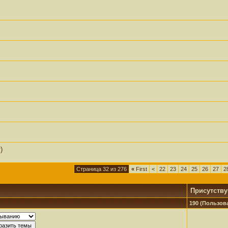
)
Страница 32 из 276
«
First
<
22
23
24
25
26
27
2
Присутств
190 (Пользова