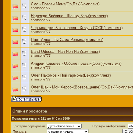
Смс - Позови Меня(Ор,Бэк)(комплект)
shansone777
Надежда Бабкина - Шашку бери(комплект)
shansone777
Чернила для 5-го класса - Хочу в СССР(комплект)
shansone777
Цвет Алоэ - Ты Сама Решила(комплект)
shansone777
Band Odessa - Nah Neh Nah(комплект)
shansone777
Андрей Ковалёв - О,боже правый(Ориг)(комплект)
shansone777
Олег Пахомов - Пой гармонь(Бэк)(комплект)
shansone777
Олег Шак - Мой Херсон(Возвращение)(Ор,Бэк)(комплект
shansone777
Опции просмотра
Показаны темы с 621 по 640 из 5509
Критерий сортировки
Порядок отображения
Показать