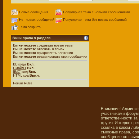
Новые сообщения
Популярная тема с новыми сообщениями
Нет новых сообщений
Популярная тема без новых сообщений
Тема закрыта
Ваши права в разделе
Вы
не можете
создавать новые темы
Вы
не можете
отвечать в темах
Вы
не можете
прикреплять вложения
Вы
не можете
редактировать свои сообщения
BB коды
Вкл.
Смайлы
Вкл.
[IMG]
код
Вкл.
HTML код
Выкл.
Forum Rules
Внимание! Админис
участниками форума
ответственности за
других Интернет ре
ссылка в каком либ
смежные права, со
сообщение со ссылк