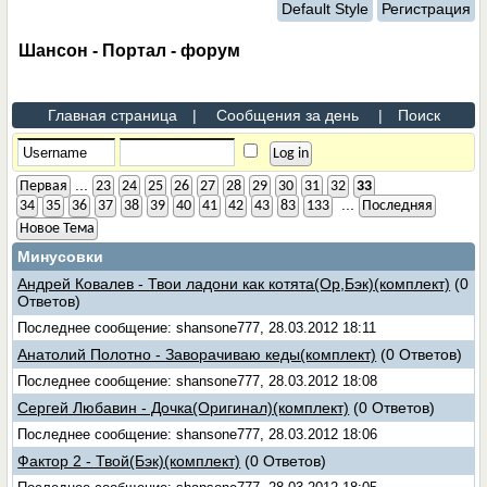
Default Style
Регистрация
Шансон - Портал - форум
Главная страница
|
Сообщения за день
|
Поиск
...
Первая
23
24
25
26
27
28
29
30
31
32
33
...
34
35
36
37
38
39
40
41
42
43
83
133
Последняя
Новое Тема
Минусовки
Андрей Ковалев - Твои ладони как котята(Ор,Бэк)(комплект)
(0
Ответов)
Последнее сообщение: shansone777, 28.03.2012 18:11
Анатолий Полотно - Заворачиваю кеды(комплект)
(0 Ответов)
Последнее сообщение: shansone777, 28.03.2012 18:08
Сергей Любавин - Дочка(Оригинал)(комплект)
(0 Ответов)
Последнее сообщение: shansone777, 28.03.2012 18:06
Фактор 2 - Твой(Бэк)(комплект)
(0 Ответов)