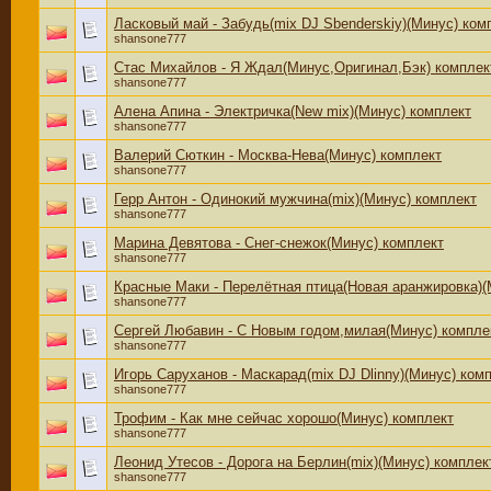
Ласковый май - Забудь(mix DJ Sbenderskiy)(Минус) ком
shansone777
Стас Михайлов - Я Ждал(Минус,Оригинал,Бэк) комплек
shansone777
Алена Апина - Электричка(New mix)(Минус) комплект
shansone777
Валерий Сюткин - Москва-Нева(Минус) комплект
shansone777
Герр Антон - Одинокий мужчина(mix)(Минус) комплект
shansone777
Марина Девятова - Снег-снежок(Минус) комплект
shansone777
Красные Маки - Перелётная птица(Новая аранжировка)(
shansone777
Сергей Любавин - С Новым годом,милая(Минус) компле
shansone777
Игорь Саруханов - Маскарад(mix DJ Dlinny)(Минус) ком
shansone777
Трофим - Как мне сейчас хорошо(Минус) комплект
shansone777
Леонид Утесов - Дорога на Берлин(mix)(Минус) комплек
shansone777