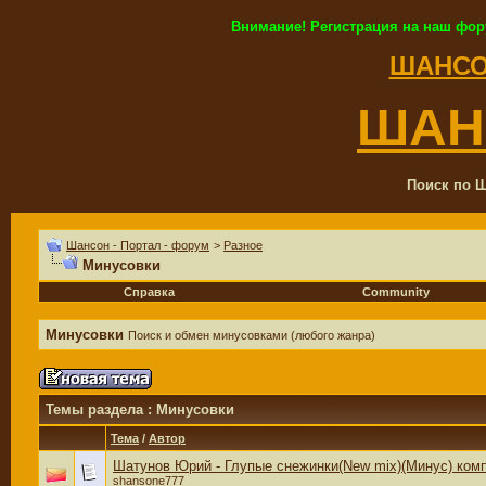
Внимание! Регистрация на наш фор
ШАНСО
ШАН
Поиск по Ш
Шансон - Портал - форум
>
Разное
Минусовки
Справка
Community
Минусовки
Поиск и обмен минусовками (любого жанра)
Темы раздела
: Минусовки
Тема
/
Автор
Шатунов Юрий - Глупые снежинки(New mix)(Минус) ком
shansone777