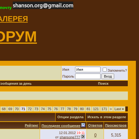
 почту
ГАЛЕРЕЯ
ОРУМ
Имя
Запомнить?
Пароль
Сообщения за день
Поиск
68
69
70
71
72
73
74
75
76
77
78
79
80
81
121
171
>
Last
»
Опции раздела
Искать в этом разделе
Рейтинг
Ответов
Просмотров
Последнее сообщение
12.01.2012
19:11
0
5,315
от
shansone777