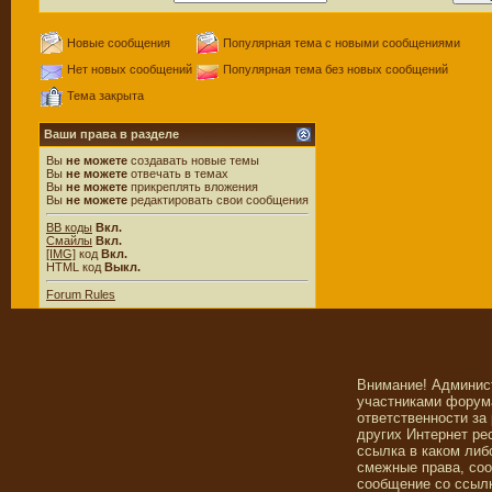
Новые сообщения
Популярная тема с новыми сообщениями
Нет новых сообщений
Популярная тема без новых сообщений
Тема закрыта
Ваши права в разделе
Вы
не можете
создавать новые темы
Вы
не можете
отвечать в темах
Вы
не можете
прикреплять вложения
Вы
не можете
редактировать свои сообщения
BB коды
Вкл.
Смайлы
Вкл.
[IMG]
код
Вкл.
HTML код
Выкл.
Forum Rules
Внимание! Админис
участниками форума
ответственности за
других Интернет ре
ссылка в каком либ
смежные права, со
сообщение со ссылк