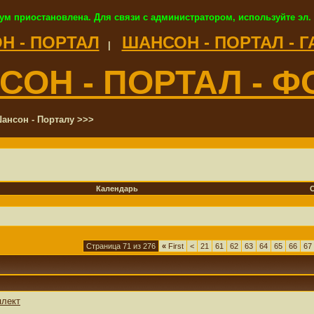
ум приостановлена. Для связи с администратором, используйте эл.
Н - ПОРТАЛ
ШАНСОН - ПОРТАЛ - 
|
СОН - ПОРТАЛ - Ф
ансон - Порталу >>>
Календарь
Страница 71 из 276
«
First
<
21
61
62
63
64
65
66
67
плект