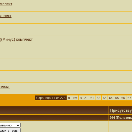
омплект
омплект
)(Минус) комплект
мплект
Страница 71 из 276
«
First
<
21
61
62
63
64
65
66
67
Присутств
264 (Пользова