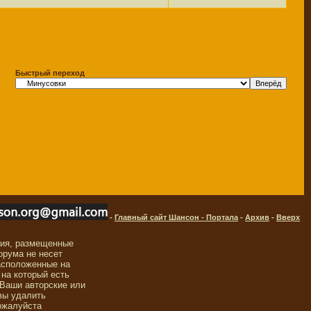
Быстрый переход
-
Главный сайт Шансон - Портала
-
Архив
-
Вверх
ния, размещенные
орума не несет
асположенные на
 на который есть
 Ваши авторские или
вы удалить
ожалуйста