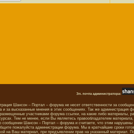
Эл. почта администратора:
трация Шансон – Портал – форума не несет ответственности за сообще
 и за высказанные мнения в этих сообщениях. Так же администрация ф
 размещенные участниками форума ссылки, на какие либо материалы, р
сурсах. Тем не менее, если Вы являетесь правообладателем материала,
о сообщении Шансон – Портал – форума и считаете, что этим нарушены
общите пожалуйста администрации форума. Мы в кратчайшие сроки гото
ой на Ваш материал, при предъявлении прав на указанный материал. П