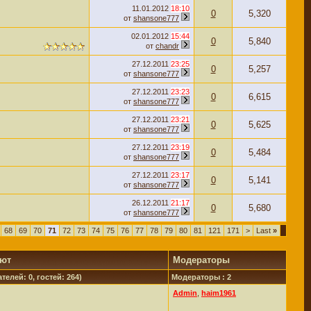
11.01.2012
18:10
0
5,320
от
shansone777
02.01.2012
15:44
0
5,840
от
chandr
27.12.2011
23:25
0
5,257
от
shansone777
27.12.2011
23:23
0
6,615
от
shansone777
27.12.2011
23:21
0
5,625
от
shansone777
27.12.2011
23:19
0
5,484
от
shansone777
27.12.2011
23:17
0
5,141
от
shansone777
26.12.2011
21:17
0
5,680
от
shansone777
68
69
70
71
72
73
74
75
76
77
78
79
80
81
121
171
>
Last
»
уют
Модераторы
телей: 0, гостей: 264)
Модераторы : 2
Admin
,
haim1961