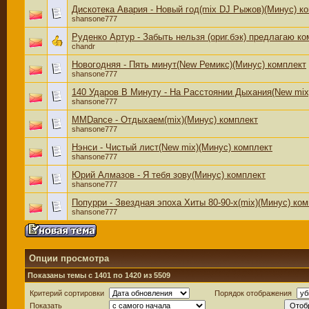
Дискотека Авария - Новый год(mix DJ Рыжов)(Минус) к
shansone777
Руденко Артур - Забыть нельзя (ориг.бэк) предлагаю к
chandr
Новогодняя - Пять минут(New Ремикс)(Минус) комплект
shansone777
140 Ударов В Минуту - На Расстоянии Дыхания(New mix
shansone777
MMDance - Отдыхаем(mix)(Минус) комплект
shansone777
Нэнси - Чистый лист(New mix)(Минус) комплект
shansone777
Юрий Алмазов - Я тебя зову(Минус) комплект
shansone777
Попурри - Звездная эпоха Хиты 80-90-х(mix)(Минус) ко
shansone777
Опции просмотра
Показаны темы с 1401 по 1420 из 5509
Критерий сортировки
Порядок отображения
Показать