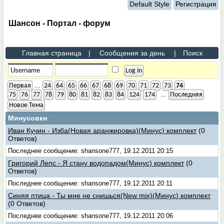
Default Style
Регистрация
Шансон - Портал - форум
Главная страница
|
Сообщения за день
|
Поиск
...
Первая
24
64
65
66
67
68
69
70
71
72
73
74
...
75
76
77
78
79
80
81
82
83
84
124
174
Последняя
Новое Тема
Минусовки
Иван Кучин - Изба(Новая аранжировка)(Минус) комплект
(0
Ответов)
Последнее сообщение: shansone777, 19.12.2011 20:15
Григорий Лепс - Я стану водопадом(Минус) комплект
(0
Ответов)
Последнее сообщение: shansone777, 19.12.2011 20:11
Синяя птица - Ты мне не снишься(New mix)(Минус) комплект
(0 Ответов)
Последнее сообщение: shansone777, 19.12.2011 20:06