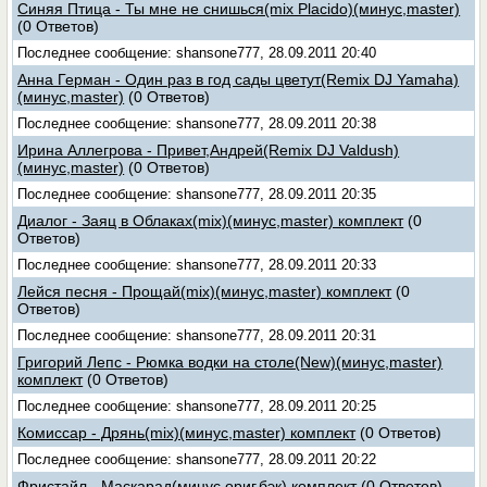
Синяя Птица - Ты мне не снишься(mix Placido)(минус,master)
(0 Ответов)
Последнее сообщение: shansone777, 28.09.2011 20:40
Анна Герман - Один раз в год сады цветут(Remix DJ Yamaha)
(минус,master)
(0 Ответов)
Последнее сообщение: shansone777, 28.09.2011 20:38
Ирина Аллегрова - Привет,Андрей(Remix DJ Valdush)
(минус,master)
(0 Ответов)
Последнее сообщение: shansone777, 28.09.2011 20:35
Диалог - Заяц в Облаках(mix)(минус,master) комплект
(0
Ответов)
Последнее сообщение: shansone777, 28.09.2011 20:33
Лейся песня - Прощай(mix)(минус,master) комплект
(0
Ответов)
Последнее сообщение: shansone777, 28.09.2011 20:31
Григорий Лепс - Рюмка водки на столе(New)(минус,master)
комплект
(0 Ответов)
Последнее сообщение: shansone777, 28.09.2011 20:25
Комиссар - Дрянь(mix)(минус,master) комплект
(0 Ответов)
Последнее сообщение: shansone777, 28.09.2011 20:22
Фристайл - Маскарад(минус,ориг,бэк) комплект
(0 Ответов)