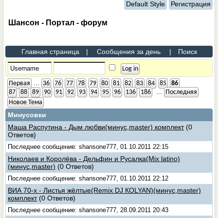
Default Style
Регистрация
Шансон - Портал - форум
Главная страница
|
Сообщения за день
|
Поиск
...
Первая
36
76
77
78
79
80
81
82
83
84
85
86
...
87
88
89
90
91
92
93
94
95
96
136
186
Последняя
Новое Тема
Минусовки
Маша Распутина - Дым любви(минус,master) комплект
(0
Ответов)
Последнее сообщение: shansone777, 01.10.2011 22:15
Николаев и Королёва - Дельфин и Русалка(Mix latino)
(минус,master)
(0 Ответов)
Последнее сообщение: shansone777, 01.10.2011 22:12
ВИА 70-х - Листья жёлтые(Remix DJ КОLYAN)(минус,master)
комплект
(0 Ответов)
Последнее сообщение: shansone777, 28.09.2011 20:43