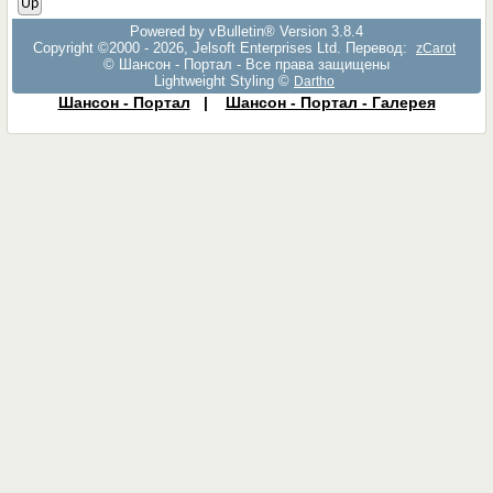
Up
Powered by vBulletin® Version 3.8.4
Copyright ©2000 - 2026, Jelsoft Enterprises Ltd. Перевод:
zCarot
© Шансон - Портал - Все права защищены
Lightweight Styling ©
Dartho
Шансон - Портал
|
Шансон - Портал - Галерея