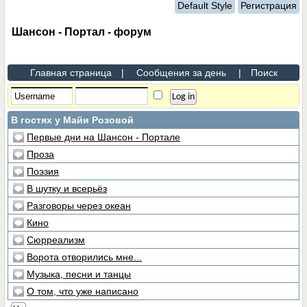
Default Style
Регистрация
Шансон - Портал - форум
Главная страница
|
Сообщения за день
|
Поиск
В гостях у Майи Розовой
Первые дни на Шансон - Портале
Проза
Поэзия
В шутку и всерьёз
Разговоры через океан
Кино
Сюрреализм
Ворота отворились мне...
Музыка, песни и танцы
О том, что уже написано