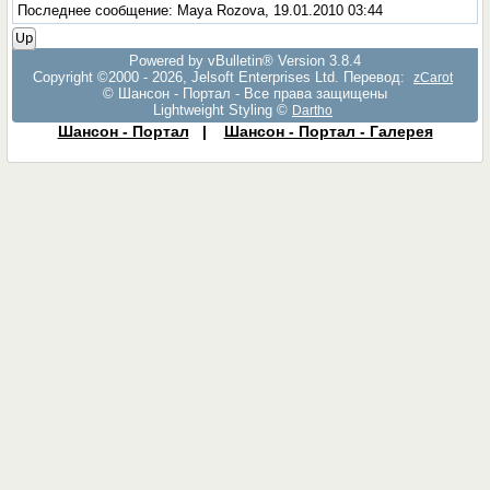
Последнее сообщение: Maya Rozova, 19.01.2010 03:44
Up
Powered by vBulletin® Version 3.8.4
Copyright ©2000 - 2026, Jelsoft Enterprises Ltd. Перевод:
zCarot
© Шансон - Портал - Все права защищены
Lightweight Styling ©
Dartho
Шансон - Портал
|
Шансон - Портал - Галерея