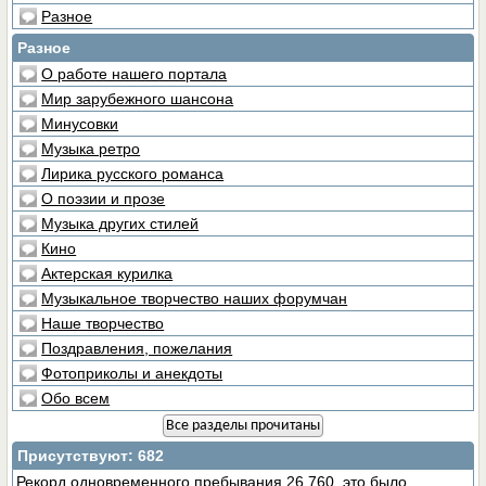
Разное
Разное
О работе нашего портала
Мир зарубежного шансона
Минусовки
Музыка ретро
Лирика русского романса
О поэзии и прозе
Музыка других стилей
Кино
Актерская курилка
Музыкальное творчество наших форумчан
Наше творчество
Поздравления, пожелания
Фотоприколы и анекдоты
Обо всем
Все разделы прочитаны
Присутствуют
: 682
Рекорд одновременного пребывания 26,760, это было