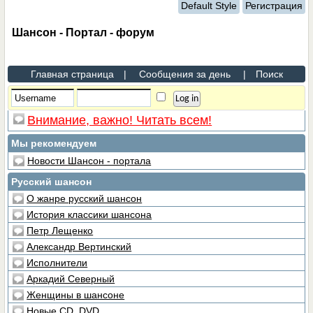
Default Style
Регистрация
Шансон - Портал - форум
Главная страница
|
Сообщения за день
|
Поиск
Внимание, важно! Читать всем!
Мы рекомендуем
Новости Шансон - портала
Русский шансон
О жанре русский шансон
История классики шансона
Петр Лещенко
Александр Вертинский
Исполнители
Аркадий Северный
Женщины в шансоне
Новые CD, DVD