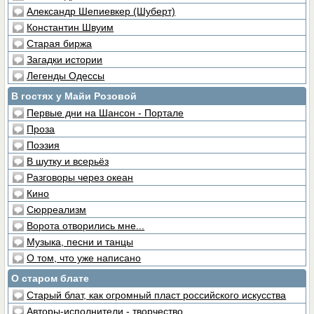
Александр Шепиевкер (Шуберт)
Константин Швуим
Старая биржа
Загадки истории
Легенды Одессы
В гостях у Майи Розовой
Первые дни на Шансон - Портале
Проза
Поэзия
В шутку и всерьёз
Разговоры через океан
Кино
Сюрреализм
Ворота отворились мне...
Музыка, песни и танцы
О том, что уже написано
О старом блате
Старый блат, как огромный пласт российского искусства
Авторы-исполнители - творчество