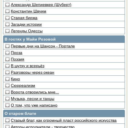
Александр Шепиевкер (Шуберт)
Константин Швуим
Старая биржа
Загадки истории
Легенды Одессы
В гостях у Майи Розовой
Первые дни на Шансон - Портале
Проза
Поэзия
В шутку и всерьёз
Разговоры через океан
Кино
Сюрреализм
Ворота отворились мне...
Музыка, песни и танцы
О том, что уже написано
О старом блате
Старый блат, как огромный пласт российского искусства
Авторы-исполнители - творчество