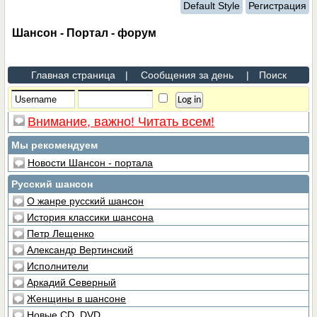
Default Style
Регистрация
Шансон - Портал - форум
Главная страница
|
Сообщения за день
|
Поиск
Внимание, важно! Читать всем!
Мы рекомендуем
Новости Шансон - портала
Русский шансон
О жанре русский шансон
История классики шансона
Петр Лещенко
Александр Вертинский
Исполнители
Аркадий Северный
Женщины в шансоне
Новые CD, DVD