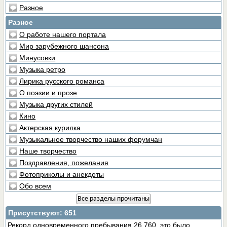
Разное
Разное
О работе нашего портала
Мир зарубежного шансона
Минусовки
Музыка ретро
Лирика русского романса
О поэзии и прозе
Музыка других стилей
Кино
Актерская курилка
Музыкальное творчество наших форумчан
Наше творчество
Поздравления, пожелания
Фотоприколы и анекдоты
Обо всем
Все разделы прочитаны
Присутствуют
: 651
Рекорд одновременного пребывания 26,760, это было