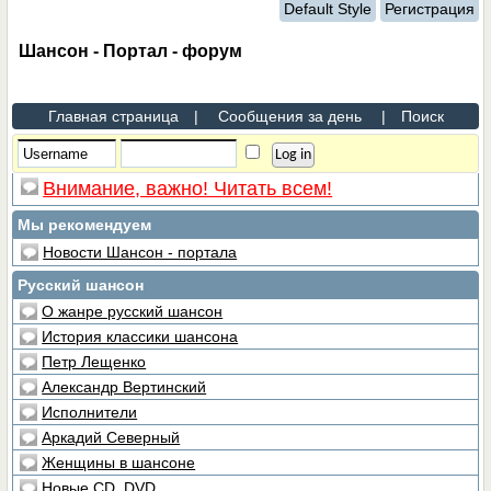
Default Style
Регистрация
Шансон - Портал - форум
Главная страница
|
Сообщения за день
|
Поиск
Внимание, важно! Читать всем!
Мы рекомендуем
Новости Шансон - портала
Русский шансон
О жанре русский шансон
История классики шансона
Петр Лещенко
Александр Вертинский
Исполнители
Аркадий Северный
Женщины в шансоне
Новые CD, DVD