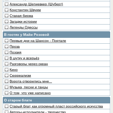
Александр Шепиевкер (Шуберт)
Константин Швуим
Старая биржа
Загадки истории
Легенды Одессы
В гостях у Майи Розовой
Первые дни на Шансон - Портале
Проза
Поэзия
В шутку и всерьёз
Разговоры через океан
Кино
Сюрреализм
Ворота отворились мне...
Музыка, песни и танцы
О том, что уже написано
О старом блате
Старый блат, как огромный пласт российского искусства
Авторы-исполнители - творчество