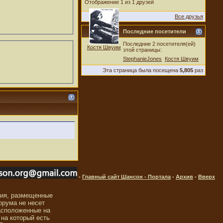
Отображение 1 из 1 друзей
Все друзья
Последние посетители
Последние 2 посетителя(ей)
Костя Швуим
этой страницы:
StephanieJones
Костя Швуим
Эта страница была посещена
5,805
раз
-
Главный сайт Шансон - Портала
-
Архив
-
Вверх
ния, размещенные
орума не несет
асположенные на
 на который есть