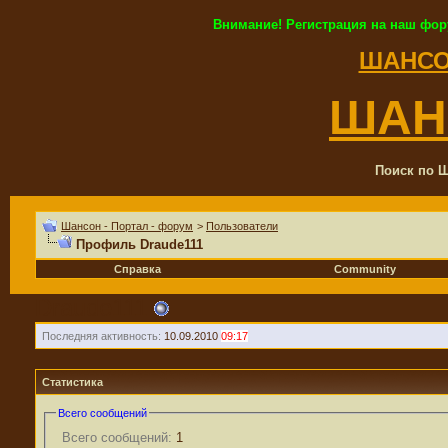
Внимание! Регистрация на наш фор
ШАНСО
ШАН
Поиск по Ш
Шансон - Портал - форум
>
Пользователи
Профиль Draude111
Справка
Community
Draude111
Последняя активность:
10.09.2010
09:17
Статистика
Всего сообщений
Всего сообщений:
1