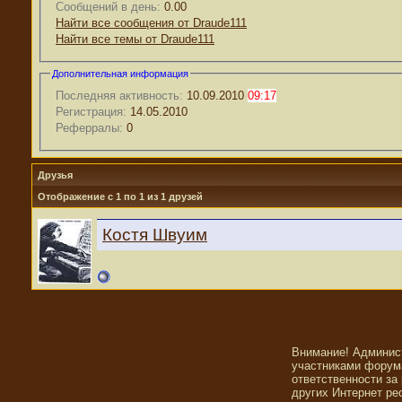
Сообщений в день:
0.00
Найти все сообщения от Draude111
Найти все темы от Draude111
Дополнительная информация
Последняя активность:
10.09.2010
09:17
Регистрация:
14.05.2010
Реферралы:
0
Друзья
Отображение с 1 по 1 из 1 друзей
Костя Швуим
Внимание! Админис
участниками форума
ответственности за
других Интернет ре