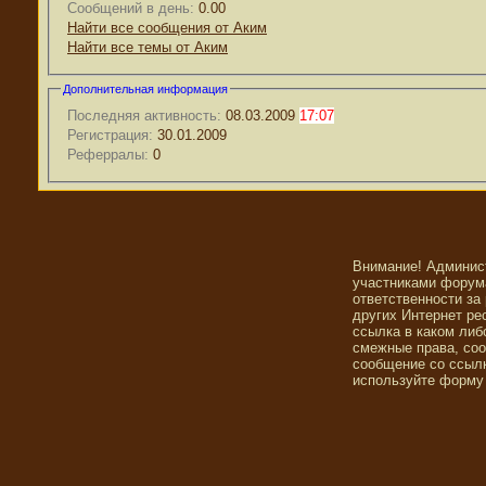
Сообщений в день:
0.00
Найти все сообщения от Аким
Найти все темы от Аким
Дополнительная информация
Последняя активность:
08.03.2009
17:07
Регистрация:
30.01.2009
Реферралы:
0
Внимание! Админис
участниками форума
ответственности за
других Интернет ре
ссылка в каком либ
смежные права, со
сообщение со ссылк
используйте форму 