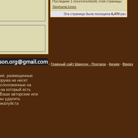
Последние 1 посетителя(ей) этой страницы:
StephanieJones
Эта страница была посещена
6,470
раз
-
Главный сайт Шансон - Портала
-
Архив
-
Вверх
ния, размещенные
орума не несет
асположенные на
 на который есть
 Ваши авторские или
вы удалить
ожалуйста