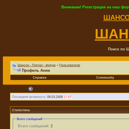
Внимание! Регистрация на наш фор
ШАНСО
ШАН
Поиск по Ш
Шансон - Портал - форум
>
Пользователи
Профиль Аким
Справка
Community
Аким
Последняя активность:
08.03.2009
17:07
Статистика
Всего сообщений
Всего сообщений:
2