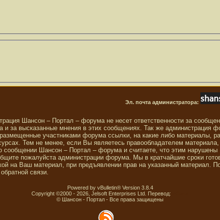
Эл. почта администратора:
трация Шансон – Портал – форума не несет ответственности за сообще
 и за высказанные мнения в этих сообщениях. Так же администрация ф
 размещенные участниками форума ссылки, на какие либо материалы, р
сурсах. Тем не менее, если Вы являетесь правообладателем материала,
о сообщении Шансон – Портал – форума и считаете, что этим нарушены
общите пожалуйста администрации форума. Мы в кратчайшие сроки гото
ой на Ваш материал, при предъявлении прав на указанный материал. П
обратной связи.
Powered by vBulletin® Version 3.8.4
Copyright ©2000 - 2026, Jelsoft Enterprises Ltd. Перевод:
zCarot
© Шансон - Портал - Все права защищены