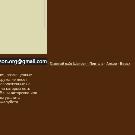
-
Главный сайт Шансон - Портала
-
Архив
-
Вверх
ния, размещенные
орума не несет
асположенные на
 на который есть
 Ваши авторские или
вы удалить
ожалуйста