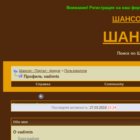
Внимание! Регистрация на наш фор
ШАНСО
ШАН
Поиск по Ш
Шансон - Портал - форум
>
Пользователи
Профиль vadimts
Справка
Community
vadimts
Отправить сообщение
Последняя активность:
27.03.2019
23:24
Обо мне
О vadimts
Биография