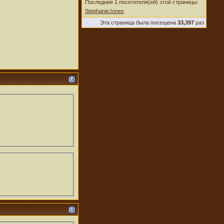
Последние 1 посетителя(ей) этой страницы:
StephanieJones
Эта страница была посещена
33,397
раз