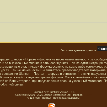
Эл. почта администратора:
трация Шансон – Портал – форума не несет ответственности за сообще
 и за высказанные мнения в этих сообщениях. Так же администрация ф
 размещенные участниками форума ссылки, на какие либо материалы, р
сурсах. Тем не менее, если Вы являетесь правообладателем материала,
о сообщении Шансон – Портал – форума и считаете, что этим нарушены
общите пожалуйста администрации форума. Мы в кратчайшие сроки гото
ой на Ваш материал, при предъявлении прав на указанный материал. П
обратной связи.
Powered by vBulletin® Version 3.8.4
Copyright ©2000 - 2026, Jelsoft Enterprises Ltd. Перевод:
zCarot
© Шансон - Портал - Все права защищены