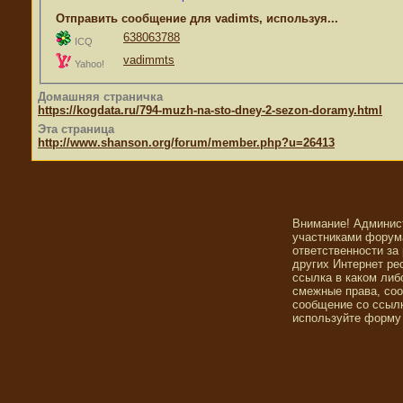
Отправить сообщение для vadimts, используя...
638063788
ICQ
vadimmts
Yahoo!
Домашняя страничка
https://kogdata.ru/794-muzh-na-sto-dney-2-sezon-doramy.html
Эта страница
http://www.shanson.org/forum/member.php?u=26413
Внимание! Админис
участниками форума
ответственности за
других Интернет ре
ссылка в каком либ
смежные права, со
сообщение со ссылк
используйте форму 