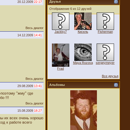
Друзья
20.12.2009
22:17
Отображение 6 из 12 друзей
Весь диалог
Jackky7
Кисель
Fisherman
14.12.2009
14:41
Maya Rozova
sergeymeyer
Frad
Все друзья
Весь диалог
Альбомы
29.08.2009
13:41
-поэтому "жму" где
о !!!
Весь диалог
15.08.2009
18:27
мы их всех очень хорошо
од к работе всего