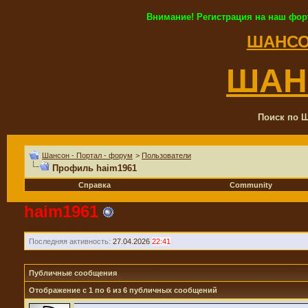
Внимание! Регистрация на наш фор
ШАНСО
ШАН
Поиск по Ш
Шансон - Портал - форум
>
Пользователи
Профиль haim1961
Справка
Community
haim1961
Администратор
Последняя активность:
27.04.2026
22:41
Публичные сообщения
Отображение с 1 по
6
из
6
публичных сообщений