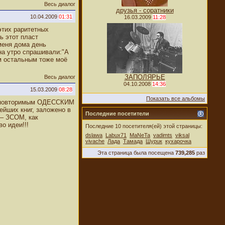
Весь диалог
друзья - соратники
10.04.2009
01:31
16.03.2009
11:28
этих раритетных
ь этот пласт
меня дома день
 на утро спрашивали:"А
м остальным тоже моё
ЗАПОЛЯРЬЕ
Весь диалог
04.10.2008
14:36
15.03.2009
08:28
Показать все альбомы
 неповторимым ОДЕССКИМ
ейших книг, заложено в
Последние посетители
 – ЗСОМ, как
о идеи!!!
Последние 10 посетителя(ей) этой страницы:
dslawa
Labux71
MaNeTa
vadimts
viksal
vivache
Лада
Тамада
Шурuк
кухарочка
Эта страница была посещена
739,285
раз