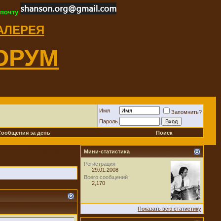
 почту
ГАЛЕРЕЯ
ОРУМ
Имя
Запомнить?
Пароль
Сообщения за день
Поиск
Ветеран форума
Мини-статистика
Регистрация
29.01.2008
Всего сообщений
2,170
Показать всю статистику