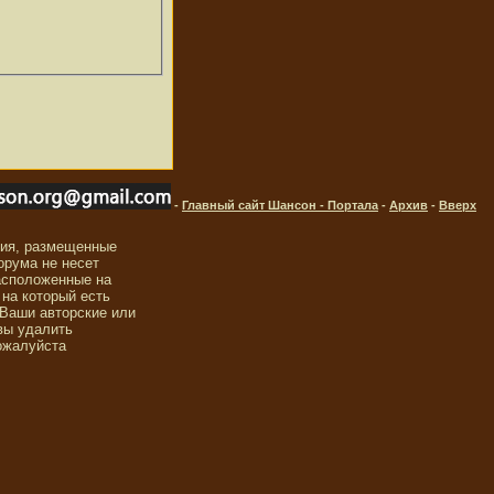
-
Главный сайт Шансон - Портала
-
Архив
-
Вверх
ния, размещенные
орума не несет
асположенные на
 на который есть
 Ваши авторские или
вы удалить
ожалуйста