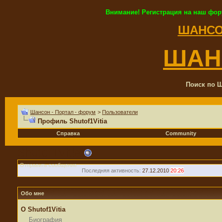
Внимание! Регистрация на наш фор
ШАНСО
ШАН
Поиск по Ш
Шансон - Портал - форум
>
Пользователи
Профиль Shutof1Vitia
Справка
Community
Shutof1Vitia
Отправить сообщение
Последняя активность:
27.12.2010
20:26
Обо мне
О Shutof1Vitia
Биография