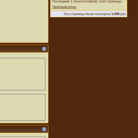
Последние 1 посетителя(ей) этой страницы:
StephanieJones
Эта страница была посещена
3,498
раз