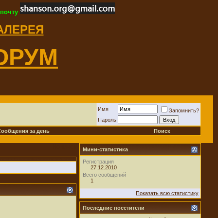
 почту
ГАЛЕРЕЯ
ОРУМ
Имя
Запомнить?
Пароль
Сообщения за день
Поиск
Новичок
Мини-статистика
Регистрация
27.12.2010
Всего сообщений
1
Показать всю статистику
Последние посетители