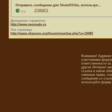
Отправить сообщение для Shutof1Vitia, используя...
27365971
ICQ
Домашняя страничка
http://www.neonsale.ru
Эта страница
http://www.shanson.org/forum/member.php?u=19485
Внимание! Админис
участниками форума
ответственности за
других Интернет ре
ссылка в каком либ
смежные права, со
сообщение со ссылк
используйте форму 