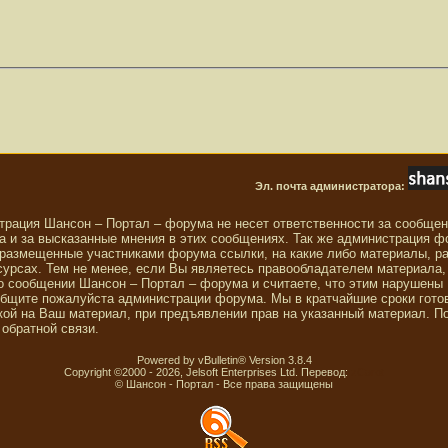
Эл. почта администратора:
трация Шансон – Портал – форума не несет ответственности за сообще
 и за высказанные мнения в этих сообщениях. Так же администрация ф
 размещенные участниками форума ссылки, на какие либо материалы, р
сурсах. Тем не менее, если Вы являетесь правообладателем материала,
о сообщении Шансон – Портал – форума и считаете, что этим нарушены
общите пожалуйста администрации форума. Мы в кратчайшие сроки гото
ой на Ваш материал, при предъявлении прав на указанный материал. П
обратной связи.
Powered by vBulletin® Version 3.8.4
Copyright ©2000 - 2026, Jelsoft Enterprises Ltd. Перевод:
zCarot
© Шансон - Портал - Все права защищены