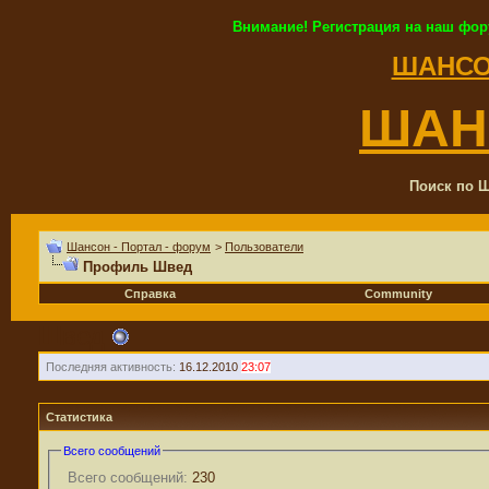
Внимание! Регистрация на наш фор
ШАНСО
ШАН
Поиск по Ш
Шансон - Портал - форум
>
Пользователи
Профиль Швед
Справка
Community
Швед
Последняя активность:
16.12.2010
23:07
Статистика
Всего сообщений
Всего сообщений:
230