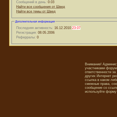
Сообщений в день:
0.03
Найти все сообщения от Швед
Найти все темы от Швед
Дополнительная информация
Последняя активность:
16.12.2010
23:07
Регистрация:
08.05.2006
Реферралы:
0
Внимание! Админис
участниками форума
ответственности за
других Интернет ре
ссылка в каком либ
смежные права, со
сообщение со ссылк
используйте форму 