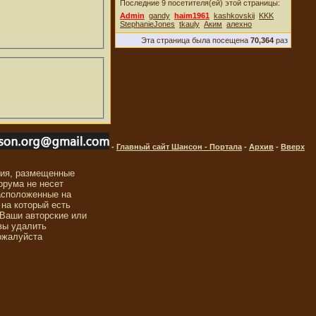
Последние 9 посетителя(ей) этой страницы:
Admin
gandy
haim1961
kashkovskij
KKK
StephanieJones
tkauly
Аким
алехно
Эта страница была посещена
70,364
раз
-
Главный сайт Шансон - Портала
-
Архив
-
Вверх
ния, размещенные
орума не несет
асположенные на
 на который есть
 Ваши авторские или
вы удалить
ожалуйста