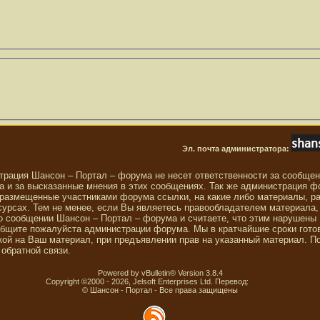
Эл. почта администратора:
трация Шансон – Портал – форума не несет ответственности за сообще
 и за высказанные мнения в этих сообщениях. Так же администрация ф
 размещенные участниками форума ссылки, на какие либо материалы, р
сурсах. Тем не менее, если Вы являетесь правообладателем материала,
о сообщении Шансон – Портал – форума и считаете, что этим нарушены
общите пожалуйста администрации форума. Мы в кратчайшие сроки гото
ой на Ваш материал, при предъявлении прав на указанный материал. П
обратной связи.
Powered by vBulletin® Version 3.8.4
Copyright ©2000 - 2026, Jelsoft Enterprises Ltd. Перевод:
zCarot
© Шансон - Портал - Все права защищены