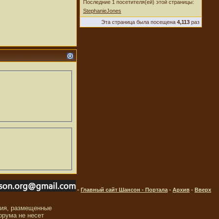
Последние 1 посетителя(ей) этой страницы:
StephanieJones
Эта страница была посещена
4,113
раз
-
Главный сайт Шансон - Портала
-
Архив
-
Вверх
ния, размещенные
орума не несет