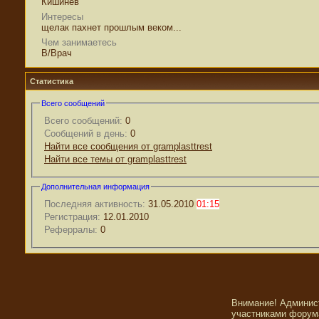
Кишинёв
Интересы
щелак пахнет прошлым веком...
Чем занимаетесь
В/Врач
Статистика
Всего сообщений
Всего сообщений:
0
Сообщений в день:
0
Найти все сообщения от gramplasttrest
Найти все темы от gramplasttrest
Дополнительная информация
Последняя активность:
31.05.2010
01:15
Регистрация:
12.01.2010
Реферралы:
0
Внимание! Админис
участниками форума