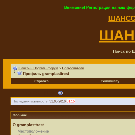
Внимание! Регистрация на наш фор
ШАНСО
ШАН
Поиск по Ш
Шансон - Портал - форум
>
Пользователи
Профиль gramplasttrest
Справка
Community
gramplasttrest
Последняя активность:
31.05.2010
01:15
Обо мне
О gramplasttrest
Местоположение