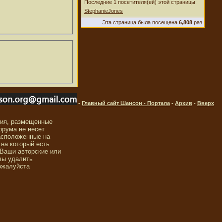
Последние 1 посетителя(ей) этой страницы:
StephanieJones
Эта страница была посещена
6,808
раз
-
Главный сайт Шансон - Портала
-
Архив
-
Вверх
ния, размещенные
орума не несет
асположенные на
 на который есть
 Ваши авторские или
вы удалить
ожалуйста