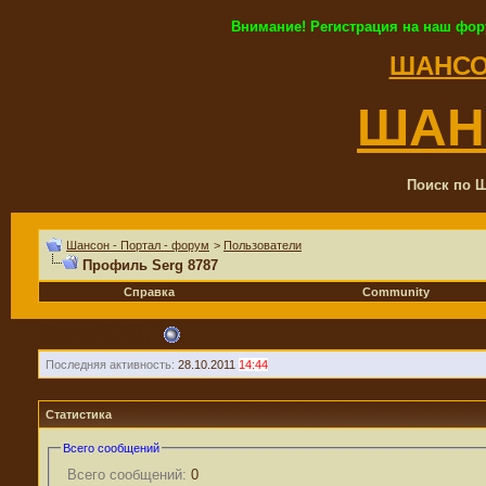
Внимание! Регистрация на наш фор
ШАНСО
ШАН
Поиск по Ш
Шансон - Портал - форум
>
Пользователи
Профиль Serg 8787
Справка
Community
Serg 8787
Последняя активность:
28.10.2011
14:44
Статистика
Всего сообщений
Всего сообщений:
0