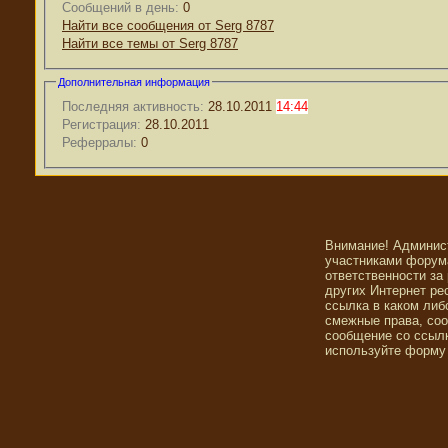
Сообщений в день:
0
Найти все сообщения от Serg 8787
Найти все темы от Serg 8787
Дополнительная информация
Последняя активность:
28.10.2011
14:44
Регистрация:
28.10.2011
Реферралы:
0
Внимание! Админис
участниками форума
ответственности за
других Интернет ре
ссылка в каком либ
смежные права, со
сообщение со ссылк
используйте форму 