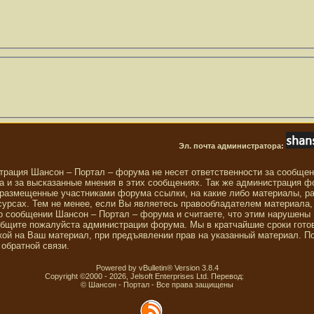
Эл. почта администратора:
трация Шансон – Портал – форума не несет ответственности за сообще
 и за высказанные мнения в этих сообщениях. Так же администрация ф
 размещенные участниками форума ссылки, на какие либо материалы, р
сурсах. Тем не менее, если Вы являетесь правообладателем материала,
о сообщении Шансон – Портал – форума и считаете, что этим нарушены
общите пожалуйста администрации форума. Мы в кратчайшие сроки гото
ой на Ваш материал, при предъявлении прав на указанный материал. П
обратной связи.
Powered by vBulletin® Version 3.8.4
Copyright ©2000 - 2026, Jelsoft Enterprises Ltd. Перевод:
zCarot
© Шансон - Портал - Все права защищены