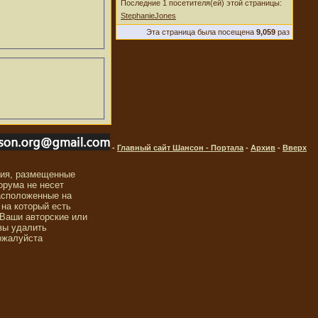
Последние 1 посетителя(ей) этой страницы:
StephanieJones
Эта страница была посещена
9,059
раз
-
Главный сайт Шансон - Портала
-
Архив
-
Вверх
ния, размещенные
орума не несет
асположенные на
 на который есть
 Ваши авторские или
вы удалить
ожалуйста