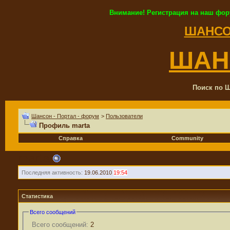
Внимание! Регистрация на наш фор
ШАНСО
ШАН
Поиск по Ш
Шансон - Портал - форум
>
Пользователи
Профиль marta
Справка
Community
marta
Последняя активность:
19.06.2010
19:54
Статистика
Всего сообщений
Всего сообщений:
2