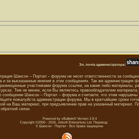
Эл. почта администратора:
трация Шансон – Портал – форума не несет ответственности за сообще
 и за высказанные мнения в этих сообщениях. Так же администрация ф
 размещенные участниками форума ссылки, на какие либо материалы, р
сурсах. Тем не менее, если Вы являетесь правообладателем материала,
о сообщении Шансон – Портал – форума и считаете, что этим нарушены
общите пожалуйста администрации форума. Мы в кратчайшие сроки гото
ой на Ваш материал, при предъявлении прав на указанный материал. П
обратной связи.
Powered by vBulletin® Version 3.8.4
Copyright ©2000 - 2026, Jelsoft Enterprises Ltd. Перевод:
zCarot
© Шансон - Портал - Все права защищены