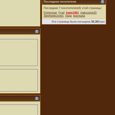
Последние посетители
Последние 7 посетителя(ей) этой страницы:
Fisherman
Frad
haim1961
maksusha33
StephanieJones
Лада
масяшка
Эта страница была посещена
30,363
раз