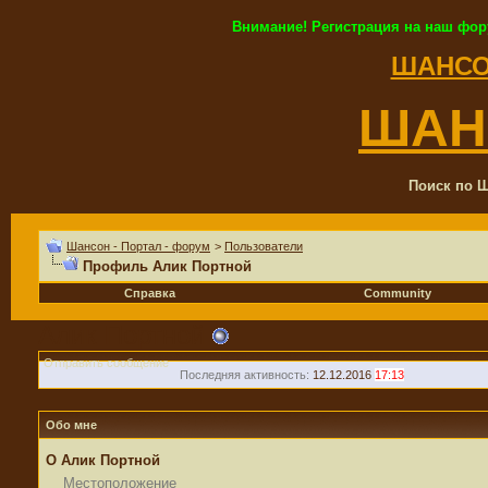
Внимание! Регистрация на наш фор
ШАНСО
ШАН
Поиск по Ш
Шансон - Портал - форум
>
Пользователи
Профиль Алик Портной
Справка
Community
Алик Портной
Отправить сообщение
Последняя активность:
12.12.2016
17:13
Обо мне
О Алик Портной
Местоположение