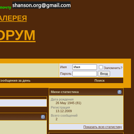
 почту
ГАЛЕРЕЯ
ОРУМ
Имя
Запомнить?
Пароль
Сообщения за день
Поиск
Новичок
Мини-статистика
Дата рождения
26 May 1945 (81)
Регистрация
13.12.2009
Всего сообщений
2
Показать всю статистику