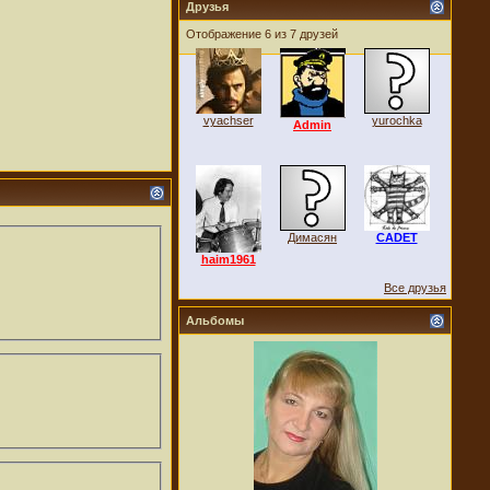
Друзья
Отображение 6 из 7 друзей
vyachser
yurochka
Admin
Димасян
CADET
haim1961
Все друзья
Альбомы