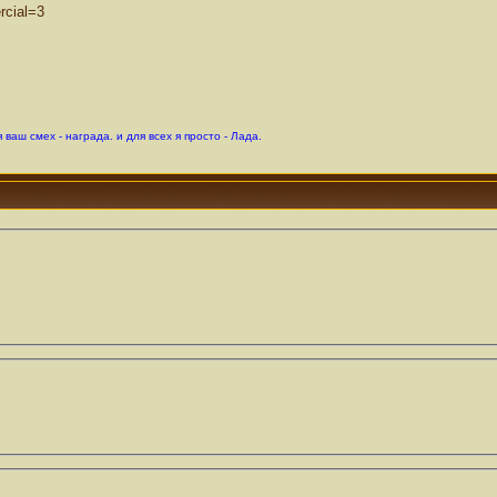
rcial=3
 ваш смех - награда. и для всех я просто - Лада.