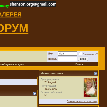
 почту
ГАЛЕРЕЯ
ОРУМ
Имя
Запомнить?
Пароль
Сообщения за день
Поиск
Участник
Мини-статистика
Дата рождения
25 August
Регистрация
31.01.2009
Всего сообщений
56
Показать всю статистику