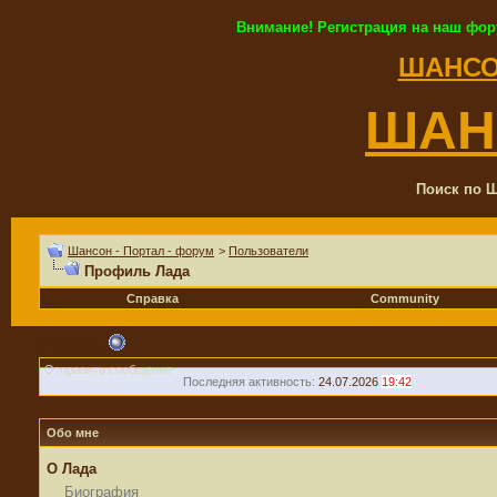
Внимание! Регистрация на наш фор
ШАНСО
ШАН
Поиск по Ш
Шансон - Портал - форум
>
Пользователи
Профиль Лада
Справка
Community
Лада
Отправить сообщение
Последняя активность:
24.07.2026
19:42
Обо мне
О Лада
Биография