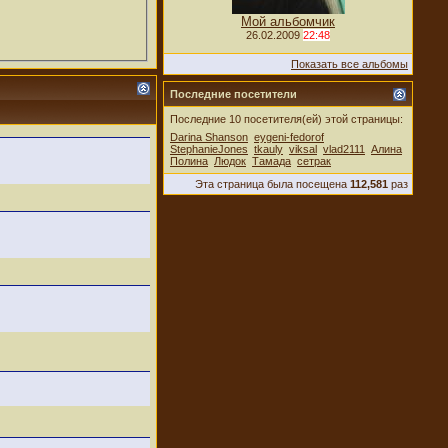
Мой альбомчик
26.02.2009
22:48
Показать все альбомы
Последние посетители
Последние 10 посетителя(ей) этой страницы:
Darina Shanson
eygeni-fedorof
StephanieJones
tkauly
viksal
vlad2111
Алина
Полина
Людок
Тамада
сетрак
Эта страница была посещена
112,581
раз