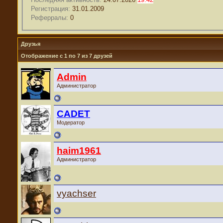
Регистрация:
31.01.2009
Реферралы:
0
Друзья
Отображение с 1 по 7 из 7 друзей
Admin
Администратор
CADET
Модератор
haim1961
Администратор
vyachser