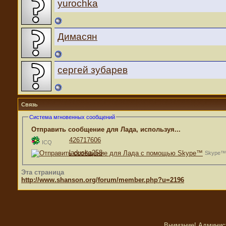
yurochka
Димасян
сергей зубарев
Связь
Система мгновенных сообщений
Отправить сообщение для Лада, используя...
426717606
ICQ
laduska258
Skype™
Эта страница
http://www.shanson.org/forum/member.php?u=2196
Внимание! Админис