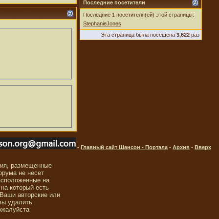
Последние посетители
Последние 1 посетителя(ей) этой страницы:
StephanieJones
Эта страница была посещена
3,622
раз
-
Главный сайт Шансон - Портала
-
Архив
-
Вверх
ния, размещенные
орума не несет
асположенные на
 на который есть
 Ваши авторские или
вы удалить
ожалуйста