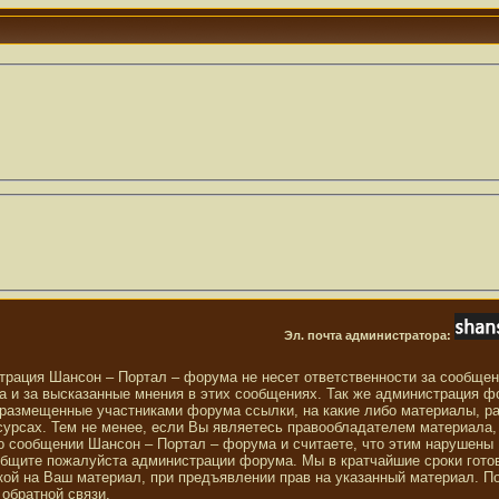
Эл. почта администратора:
трация Шансон – Портал – форума не несет ответственности за сообще
 и за высказанные мнения в этих сообщениях. Так же администрация ф
 размещенные участниками форума ссылки, на какие либо материалы, р
сурсах. Тем не менее, если Вы являетесь правообладателем материала,
о сообщении Шансон – Портал – форума и считаете, что этим нарушены
общите пожалуйста администрации форума. Мы в кратчайшие сроки гото
ой на Ваш материал, при предъявлении прав на указанный материал. П
обратной связи.