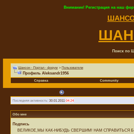
Внимание! Регистрация на наш фор
ШАНСО
ШАН
Поиск по Ш
Шансон - Портал - форум
>
Пользователи
Профиль Aleksandr1956
Справка
Community
Aleksandr1956
Последняя активность:
30.01.2011
04:24
Обо мне
Подпись
ВЕЛИКОЕ,МЫ КАК-НИБУДЬ СВЕРШИМ! НАМ СПРАВИТЬСЯ 