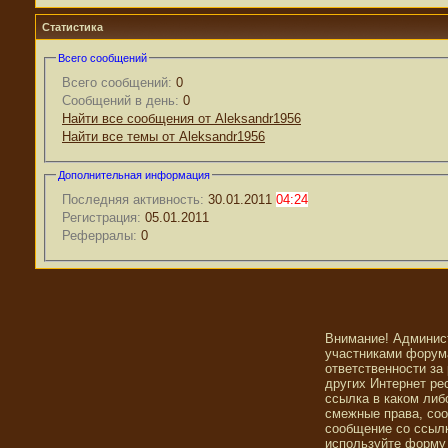
Статистика
Всего сообщений
Всего сообщений:
0
Сообщений в день:
0
Найти все сообщения от Aleksandr1956
Найти все темы от Aleksandr1956
Дополнительная информация
Последняя активность:
30.01.2011
04:24
Регистрация:
05.01.2011
Реферралы:
0
Внимание! Админис
участниками форума
ответственности за
других Интернет ре
ссылка в каком либ
смежные права, со
сообщение со ссылк
используйте форму 