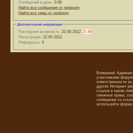
Сообщений в день:
0.00
Найти все сообщения от neoboom
Найти все темы от neoboom
Дополнительная информация
Последняя активность:
22.05.2012
23:49
Регистрация:
22.05.2012
Реферралы:
0
Внимание! Админис
участниками форума
ответственности за
других Интернет ре
ссылка в каком либ
смежные права, со
сообщение со ссылк
используйте форму 