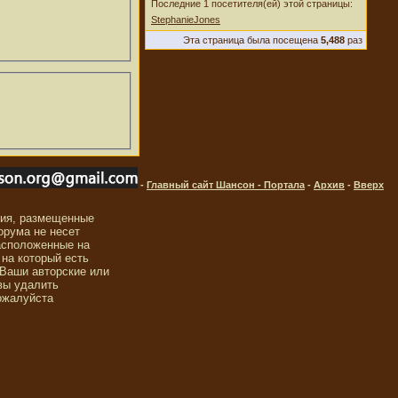
Последние 1 посетителя(ей) этой страницы:
StephanieJones
Эта страница была посещена
5,488
раз
-
Главный сайт Шансон - Портала
-
Архив
-
Вверх
ния, размещенные
орума не несет
асположенные на
 на который есть
 Ваши авторские или
вы удалить
ожалуйста