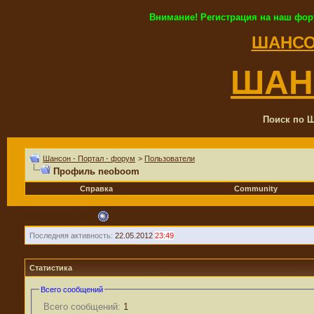
Внимание! Регистрация на наш фор
ШАНСО
ШАН
Поиск по Ш
Шансон - Портал - форум
>
Пользователи
Профиль neoboom
Справка
Community
neoboom
Последняя активность:
22.05.2012
23:49
Статистика
Всего сообщений
Всего сообщений:
1