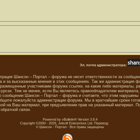
Эл. почта администратора:
трация Шансон – Портал – форума не несет ответственности за сообще
 и за высказанные мнения в этих сообщениях. Так же администрация ф
 размещенные участниками форума ссылки, на какие либо материалы, р
сурсах. Тем не менее, если Вы являетесь правообладателем материала,
о сообщении Шансон – Портал – форума и считаете, что этим нарушены
общите пожалуйста администрации форума. Мы в кратчайшие сроки гото
ой на Ваш материал, при предъявлении прав на указанный материал. П
обратной связи.
Powered by vBulletin® Version 3.8.4
Copyright ©2000 - 2026, Jelsoft Enterprises Ltd. Перевод:
zCarot
© Шансон - Портал - Все права защищены