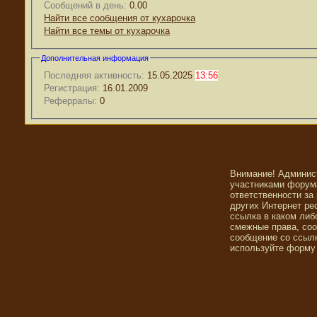
Сообщений в день:
0.00
Найти все сообщения от кухарочка
Найти все темы от кухарочка
Дополнительная информация
Последняя активность:
15.05.2025
13:56
Регистрация:
16.01.2009
Реферралы:
0
Внимание! Админис
участниками форума
ответственности за
других Интернет ре
ссылка в каком либ
смежные права, со
сообщение со ссылк
используйте форму 