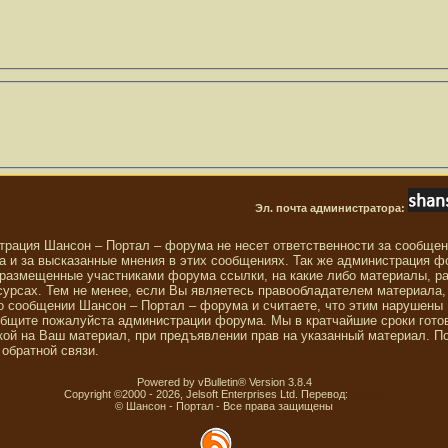
Эл. почта администратора:
трация Шансон – Портал – форума не несет ответственности за сообще
 и за высказанные мнения в этих сообщениях. Так же администрация ф
 размещенные участниками форума ссылки, на какие либо материалы, р
сурсах. Тем не менее, если Вы являетесь правообладателем материала,
о сообщении Шансон – Портал – форума и считаете, что этим нарушены
общите пожалуйста администрации форума. Мы в кратчайшие сроки гото
ой на Ваш материал, при предъявлении прав на указанный материал. П
обратной связи.
Powered by vBulletin® Version 3.8.4
Copyright ©2000 - 2026, Jelsoft Enterprises Ltd. Перевод:
zCarot
© Шансон - Портал - Все права защищены