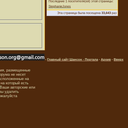
Последние 1 посетителя(ей) этой страницы:
StephanieJones
Эта страница была посещена
33,643
раз
-
Главный сайт Шансон - Портала
-
Архив
-
Вверх
ния, размещенные
орума не несет
асположенные на
 на который есть
 Ваши авторские или
вы удалить
ожалуйста