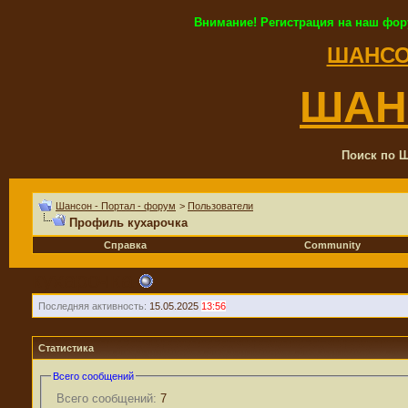
Внимание! Регистрация на наш фор
ШАНСО
ШАН
Поиск по Ш
Шансон - Портал - форум
>
Пользователи
Профиль кухарочка
Справка
Community
кухарочка
Последняя активность:
15.05.2025
13:56
Статистика
Всего сообщений
Всего сообщений:
7