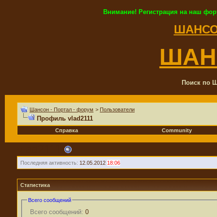
Внимание! Регистрация на наш фор
ШАНСО
ШАН
Поиск по Ш
Шансон - Портал - форум
>
Пользователи
Профиль vlad2111
Справка
Community
vlad2111
Последняя активность:
12.05.2012
18:06
Статистика
Всего сообщений
Всего сообщений:
0