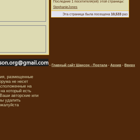
Последние 1 посетителя(ей) этой страницы:
StephanieJones
Эта страница была посещена
10,533
раз
-
Главный сайт Шансон - Портала
-
Архив
-
Вверх
ния, размещенные
орума не несет
асположенные на
 на который есть
 Ваши авторские или
вы удалить
ожалуйста