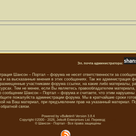
Эл. почта администратора:
трация Шансон – Портал – форума не несет ответственности за сообще
 и за высказанные мнения в этих сообщениях. Так же администрация ф
 размещенные участниками форума ссылки, на какие либо материалы, р
сурсах. Тем не менее, если Вы являетесь правообладателем материала,
о сообщении Шансон – Портал – форума и считаете, что этим нарушены
общите пожалуйста администрации форума. Мы в кратчайшие сроки гото
ой на Ваш материал, при предъявлении прав на указанный материал. П
обратной связи.
Powered by vBulletin® Version 3.8.4
Copyright ©2000 - 2026, Jelsoft Enterprises Ltd. Перевод:
zCarot
© Шансон - Портал - Все права защищены