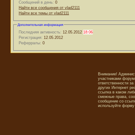
Сообщений в день:
0
Найти все сообщения от vlad2111
Найти все темы от vlad2111
Дополнительная информация
Последняя активность:
12.05.2012
18:06
Регистрация:
12.05.2012
Реферралы:
0
Внимание! Админис
участниками форума
ответственности за
других Интернет ре
ссылка в каком либ
смежные права, со
сообщение со ссылк
используйте форму 